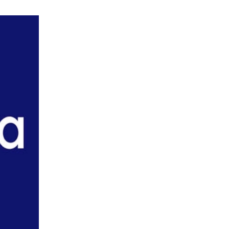
ทำให้เกิดประกายไฟ ทำให้เกิดการลุกไหม้ในไมโครเวฟได้ หรือหาก
ย