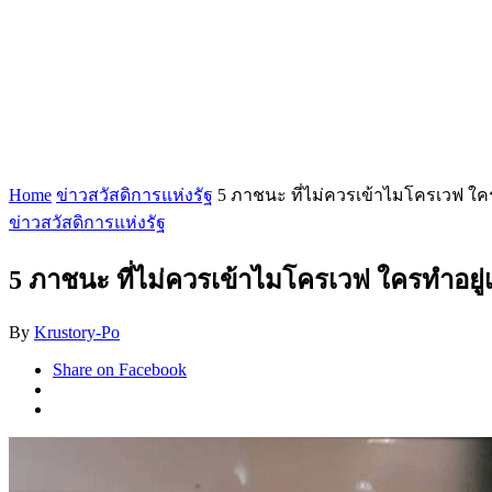
Home
ข่าวสวัสดิการแห่งรัฐ
5 ภาชนะ ที่ไม่ควรเข้าไมโครเวฟ ใคร
ข่าวสวัสดิการแห่งรัฐ
5 ภาชนะ ที่ไม่ควรเข้าไมโครเวฟ ใครทำอยู่
By
Krustory-Po
Share on Facebook