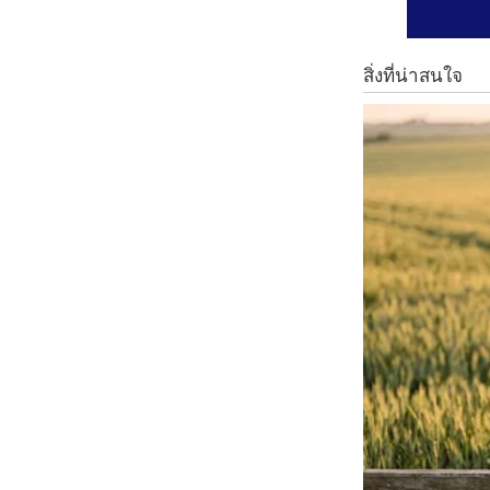
2 ภาชนะกระเบื้อง