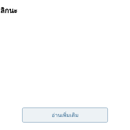
เลิกนะ
 ยิ่งในรุ่นปัจจุบันยังสามารถ ย่ า งไก่ได้ทั้งตัวเลยด้วย แต่การน
อ่านเพิ่มเติม
ต่หลายคนก็ยังทำกันอยู่ อาจคิดว่าใช้เวลาอุ่นไม่นาน คงไม่เป็นอ