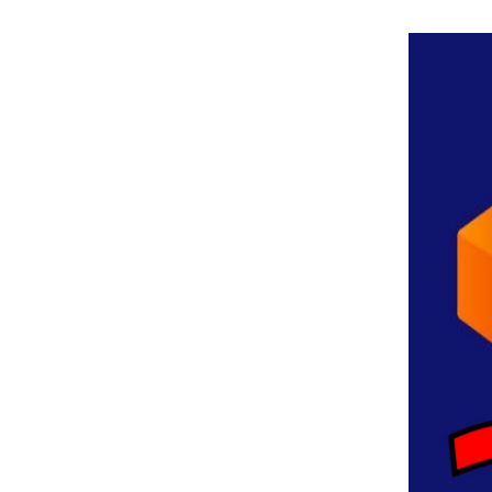
1 จาน ชามโลหะ
สิ่งต่างๆประเภทโลหะ ไม่ควรนำเข้าไมโครเวฟเลย เพราะคลื่นไฟฟ้
ไม่เกิดเหตุการณ์ดังกล่าว ความร้อนที่เกิดจากไมโครเวฟก็จะทำใ