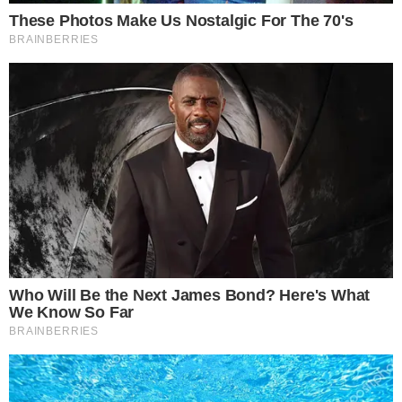
ด้วย แล้วก็ไม่ต้องใช้เวลาตากนานๆ ไม่ง้อแดด วันฝนตกก็ซักได้ค่ะ
แต่ต้องตากในที่ร่มนะคะ
ขอขอบคุณที่มา postsod