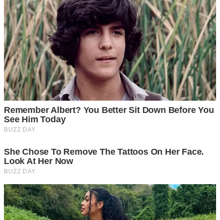
เมื่อใส่กุ้งลงในขวดแล้วให้เติมน้ำสะอาดใส่ขวดจนเต็ม ปิดฝา
ขวดให้สนิท นำแช่ข่องแข็ง เพียงเท่านี้ก็เรียบร้อย
เมื่อต้องการนำกุ้งออกมาละลายน้ำแข็งให้ทำการแช่ขวดกุ้งลง
ในน้ำอุ่นจัด ทิ้งไว้ประมาณ 20 นาที จากนั้นจึงนำกุ้งออกมาจาก
ขวด ใช้ปรุงอาหารได้ทันที โดยที่เนื้อกุ้งยังคงความสดและแน่น
อยู่ เนื้อไม่นิ่มเละ เพียงเท่านี้ก็สามารถเก็บอาหารสดไว้ได้นาน
โดยไม่เสียรสชาติแล้ว