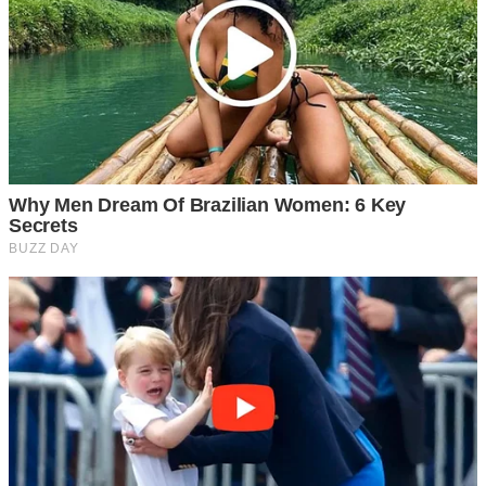
การใช้ขวดพลาสติกเก็บผักสวนครัวที่ใช้บ่อยๆ
ผักที่ใช้ในการทำอาหารบ่อยๆ เวลาซื้อหรือเก็บมาจากต้นเยอะๆ
มันจะเหี่ยวแห้งไวหากแช่ตู้เย็นปกติ แต่เราสามารถยืดอายุความ
สดได้โดยใช้ขวดพลาสติกเช่นเดียวกับการเก็บเนื้อกุ้ง