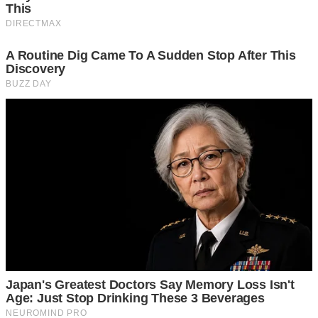
เรียบเรียงโดย krustory