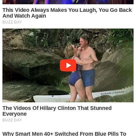
นำผักที่เตรียมไว้ อาจเป็นผักชีที่ล้างน้ำสะอาดแล้ว ตากแดดผึ่ง
ลมให้แห้งดี นำใส่ลงในขวดพลาสติกแล้วใช้ฝากครอบปิดเอาไว้
จะช่วยรั ก ษ าความสดใหม่ของผักสวนครัวเอาไว้ได้นานยิ่งกว่า
เดิม โดยสามารถเก็บเอาไว้ได้นานกว่าครึ่งเดือนเลยทีเดียว
นอกจากผักชีแล้วยังสามารถเก็บ ต้นหอม ตะไคร้ มะนาว
กระชาย และผักชนิดต่างๆอีกหลาย อ ย่ า ง ก็สามารถใช้วิธีเก็บ
นี้ได้เช่นกัน