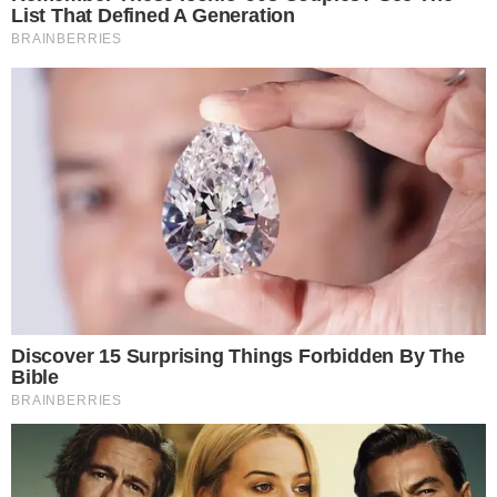
1 การใช้ล้างผัก นำโซเดียมไบคาร์บอเนต 1 ช้อนโต๊ะ ผสมกับน้ำอุ่น