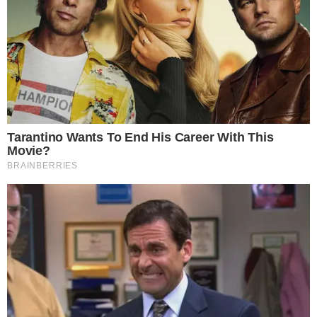
20 ลิตร นำผักลงแช่ประมาณ 15 นาที จากนั้นนำขึ้นมาล้างน้ำสะอาด
ซ้ำอีก 3-4 น้ำ จะช่วยลดส า ร เ ค มีตกค้างได้มากที่สุดคือ 90-05%
2 การใช้น้ำส้มสายชูล้างผัก น้ำส้มสายชูที่มีกรด 5% นำมาผสมกับน้ำ
ในอัตราส่วน 1 ต่อ 10 หรือประมาณ น้ำส้มสายชู 1 ถ้วยตวงกับน้ำ 10
ถ้วยตวง ผสมกันแล้วนำผักลงแช่นาน 10-15 นาที จากนั้นก็ล้างด้วย
น้ำเปล่าซ้ำจนสะอาดดี โดยวิธีนี้จะช่วยลดส า รตกค้างได้ประมาณ
60-84%
3 การล้างแบบน้ำไหลผ่ า น ให้เราทำการเด็ดผักออกแล้วนำใส่
ตะแกรงตาห่างๆ ใช้มือช่วยล้างและพลิกกลับด้านผักไปมาให้สะอาด
ใช้เวลาล้างผักนาน 2 นาที จะช่วยลดส า รตกค้างได้ประมาณ 25-
63%