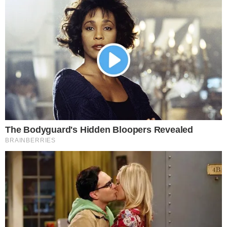
4 การล้างผักแบบแช่น้ำ เริ่มจากล้างผักด้วยน้ำเปล่าให้สะอาดก่อน 1
รอบ แล้วเด็ดผักใบออกมานำแช่ลงกะละมัง ทิ้งไว้ 15 นาที จะช่วย
ลดส า รตกค้างได้ 7-33%
5 การล้างผักด้วยด่างทับทิม วิธีนี้ให้เตรียมด่างทับทิม 20-30 เกล็ด ใช้
ผสมกับน้ำสะอาด 4 ลิตร นำผักลงแช่ทิ้งไว้ 10 นาที จึงนำขึ้นมาล้าง
ด้วยน้ำเปล่าให้สะอาดอีกครั้ง วิธีนี้ช่วยล้างส า ร ตกค้างได้ประมาณ
35-43%