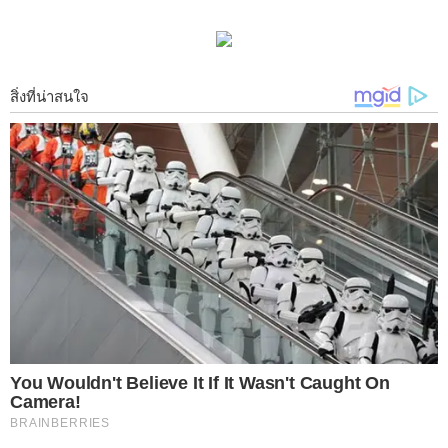
การเก็บผักที่ถูกต้องนั้น ต้องแยกประเภทออกให้ชัดเจนไม่นำมารวม
กันเพราะจะทำให้ผักเ น่ าเ สียง่ายขึ้น
การล้างผัก
1 หลังจากซื้อผักมาสดๆจะต้องล้างทำความสะอาดอย่ างดีก่อนนำไป
ปรุงแต่ถ้ายังไม่ได้นำมาปรุงอาหารในวันนั้นทันที ให้ล้างผักเช่นกัน
โดยล้างให้สะอาด