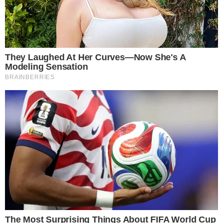
3 การล้างผักด้วยวิธีแช่น้ำไว้จะทำให้วิตามินละลายออกไปกับน้ำที่
แช่ จึงควรล้างแบบให้น้ำไหลผ่ านจะดีที่สุด
การแบ่งประเภท
1 ผักที่เป็นหัว ได้แก่ แครอท หัวผักกาด กะหล่ำปลี ให้จัดการจัดใบ
ออกให้หมดแล้วนำเก็บ ส่วนผักที่มีเปลือกแข็งและหนา เช่น ฟักทอง
ฟัก มันฝรั่ง ไม่ต้องล้างให้เก็บได้เลยโดยควรอยู่ในตำแหน่งที่มีการ
ระบายอาการศดี หากแช่ที่ความเย็น 55-65 องศาฟาเรนไฮต์ จะ
ทำให้เก็บได้นานขึ้นโดยไม่เน่าเสีย