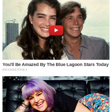
2 ผักใบเขียวที่เน่าเสียง่าย เช่น ผักชี ผักบุ้ง ผักกาด หรือผักที่สามารถ
เก็บได้นานขึ้นนิดนึงอย่ างผักคะน้า มะเขือเทศ แม้จะแช่ตู้เย็นก็ไม่
สามารถช่วยให้สดได้ตลอด สำหรับการเก็บให้ล้างให้สะอาดผึ่งลมให้
แห้งแล้วเก็บใส่ถุงหรือภาชนะที่แห้งสะอาดและปิดฝาได้ โดยมากจะ
มีอายุการเก็บนานประมาณ 4- 5 วัน ก็จะเริ่มแห้งเสียจนใช้ไม่ได้
3 ให้แยกช่องผักที่เสียง่ายกับผักที่เก็บไว้ได้นานกว่าออกจากกัน
เพราะจะทำให้เน่าเสียเร็ว และต้องแยกผักกับผลไม้จากกันด้วย
เพราะผลไม้ที่สุกจะทำการปล่อยก๊าซเอทิลีนออกมาเพื่อย่อยสลายตัว
เอง ซึ่งจะทำให้ผักที่อยู่ด้วยกันเน่าเสียจนไม่สามารถใช้ได้ไวขึ้น การ