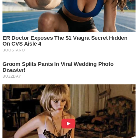
5 แซงได้เลย
กรณีนี้เมื่อเราขับรถตามหลังรถบรรทุกมาแล้วเขาเปิดไฟเลี้ยว
ซ้ายเอาไว้พร้อมกับชะลอความเร็วลงและเบี่ยงซ้ายเล็กน้อย
เป็นการส่งสัญญาณบอกให้เราแซงไปได้เลย ทางข้างหน้า
สะดวกแล้ว