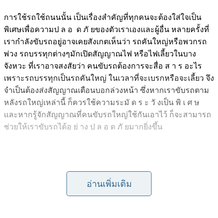
การใช้รถใช้ถนนนั้น เป็นเรื่องสำคัญที่ทุกคนจะต้องใส่ใจเป็น
พิเศษเพื่อความป ล อ ด ภั ยของตัวเราเองและผู้อื่น หลายครั้งที่
เรากำลังขับรถอยู่อาจเคยสังเกตเห็นว่า รถคันใหญ่หรือพวกรถ
พ่วง รถบรรทุกต่างๆมักเปิดสัญญาณไฟ หรือไฟเลี้ยวในบาง
จังหวะ ที่เราอาจสงสัยว่า คนขับรถต้องการจะสื่อ ส า ร อะไร
เพราะรถบรรทุกเป็นรถคันใหญ่ ในเวลาที่จะเบรกหรือจะเลี้ยว จึง
จำเป็นต้องส่งสัญญาณเตือนบอกล่วงหน้า ซึ่งหากเราขับรถตาม
หลังรถใหญ่เหล่านี้ ก็ควรใช้ความระมั ด ร ะ วั งเป็น พิ เ ศ ษ
และหากรู้จักสัญญาณที่คนขับรถใหญ่ใช้กันเอาไว้ ก็จะสามารถ
ช่วยให้เราขับรถได้อ ย่ าง ป ล อ ด ภั ยมากยิ่งขึ้น
อ่านเพิ่มเติม