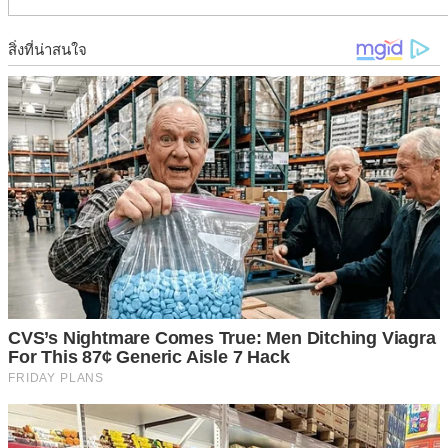
ถ้าเรากำลังขับรถอยู่แล้วรถใหญ่ด้านหน้าเปิดไฟเลี้ยวสลับกัน
แบบ ซ้ายที-ขวาที เป็นการเตือนและบอกให้เรารู้ว่า “ให้ระวัง