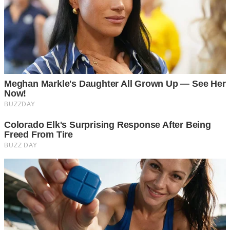
เวลาที่ขับรถตามหลังรถบรรทุกมาแล้วต้องการจะแซง ช่วงที่เรา
กำลังเร่งเครื่อง หากรถบรรทุกคันหน้าเปิดไฟเลี้ยวขวา โดยที่ไม่
ได้จะเลี้ยวจริงๆนั้นเป็นการส่งสัญญาณบอกเราว่า “ห้ามแซงหรือ
อ ย่ าเพิ่งแซงตอนนี้” เพราะอาจมีทางโค้งหรือมีรถกำลังวิ่งสวน
มา ให้เรารอก่อน และเมื่อผ่ า นไปสักระยะ รถบรรทุกจะลด
ความเร็วลงพร้อมเปิดไฟเลี้ยวซ้ายขึ้นและหลีกทางให้เล็กน้อย
เพื่อบอกให้เรารู้ว่าตอนนี้แซงได้แล้ว