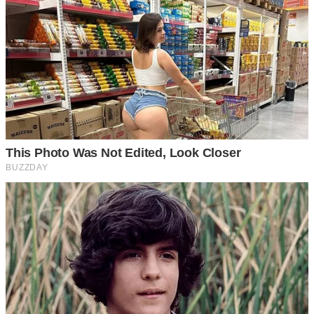
ข้างหน้า และให้เราชะลอความเร็วลง” อาจเป็นเพราะถนนด้าน
หน้ากำลังเกิดอุ บั ติ ห ตุหรือมีรถที่เบรกกระทันหัน ทำให้รถ
บรรทุกต้องลดความเร็วลงรวมทั้งบอกให้เรารู้ว่าให้ขับรถให้ช้า
ลงด้วย และเราไม่ควรที่จะแซงโดยเด็ดขาด
2 ข้างหน้ามีเหตุ
ในขณะที่เรากำลังขับรถอยู่แล้วรถบรรทุกที่วิ่งอีกเลนหนึ่ง หรือ
รถที่วิ่งสวนเรามากระพริบไฟสูงหลายครั้ง เป็นการส่งสัญญาณ
บอกให้เรารู้ว่า ข้างหน้ามีด่าน หรือ ข้างหน้ามีเ ห ตุเกิดขึ้น ให้
เราลดความเร็วลงเพื่อความป ล อ ด ภั ย รถอีกฝั่งหนึ่งจะมอง
เห็นสิ่งที่เกิดอยู่ด้านหน้าของเรา คนขับรถบรรทุกส่วนมากจะ
ทำการกระพริบไฟเพื่อเป็นการเตือนให้เรารู้ว่าไม่ควรขับเร็วหรือ
ให้ระวัง