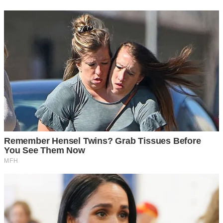
3 ขอทาง
ขณะที่เราขับรถอยู่แล้วมีรถบรรทุกที่ต่อท้ายกันมา พย าย าม
แฉลบหัวรถออกมาจากแถวพร้อมกับกระพริบไฟสูง 1 ครั้ง
เป็นการส่งสัญญาณว่า “ขอทางหน่อยนะ” เป็นการบอกให้รู้ว่า
เขากำลังจะเร่งเครื่องเพื่อแซงขึ้นมาและต้องการขับเข้ามาใน
เลนของเรา หากเราเห็นและสามารถหลีกทางให้ได้ ก็ให้หลีก
ทางให้พร้อมกับกระพริบไฟสูงตอบกลับไป 1 ครั้ง
4 ห้ามแซง