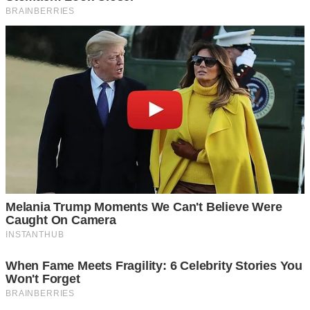
การใช้สัญญาณไฟของรถบรรทุกเหล่านี้ใช้กันโดยทั่วไปและ
ค่อนข้างจะเข้าใจได้ง่าย หากเราเป็นคนหนึ่งที่ต้องขับรถทุกวันก็
ควรรู้และเข้าใจการใช้สัญญาณไฟเหล่านี้ของรถบรรทุกคัน
ใหญ่เ อ าไว้ เพื่อจะได้เข้าใจและขับรถได้อ ย่ า งป ล อ ด ภั
ยมากยิ่งขึ้น
เรียบเรียงโดย krustory