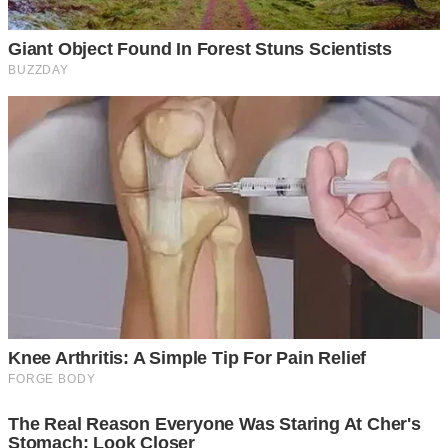
หากเรากำลังจอดติดไฟแดงอยู่แล้วเห็นว่ารถบรรทุกข้างหน้าเปิด
ไฟฉุ กเ ฉิ น เป็นสัญญาณบอกให้เรารู้ว่าเขาต้องการจะตรงไป
ไม่เลี้ยว หากรถคันหลังต้องการไปตรงเหมือนกันก็ให้ขับตามไป
ได้เลยหรือหากจะเลี้ยวก็หาจังหวะเลี้ยวได้เลย เพราะการขับรถ
นั้นเมื่อเรามั่นใจได้แล้วว่ารถคันหน้าของเราจะไปทางไหนจะ
ช่วยให้ง่ายต่อการตัดสินใจมากยิ่งขึ้นและปลอดภั ยขึ้นด้วย