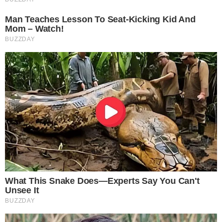
4 เบกกิ้งโซดา น้ำร้อน