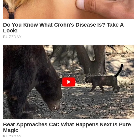
เบกกิ้งโซดามีความสามารถในการกัดกร่อนคราบสะสม เพียงใช้เบ
กกิ้งโซดา 1 ถ้วย ผสมกับ น้ำส้มสายชูทั่วไปผสมให้เป็นเนื้อครีม แล้ว
ใช้ป้ายไปที่คราบไหม้ทั้งด้านในและด้านนอกกระทะ ทิ้งเอาไว้ข้าม
วัน แล้วนำมาเริ่มลงมือขัดด้วยการผสมส่วนผสมเดิมในอัตราส่วนที่
น้อยลงประมาณ เบกกิ้งโซดา 3 ช้อนโต๊ะกับน้ำส้มสายชู 2 ช้อนโต๊ะ
แล้วเริ่มขัดกระทะ รับรองว่าคราบที่เคยเกาะแน่นจะหลุดออกได้ง่าย
ยิ่งขึ้น สามารถทำซ้ำกันด้วยวิธีเดียวกันนี้ หรือวิธีอื่นๆก็ได้