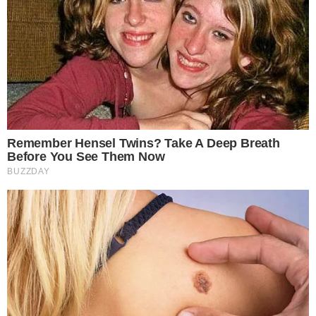
กระทะที่เป็นเนื้อทองแดงก็อาจเกิดคราบไหม้ของการทำอาหารได้
เพียงใช้ซอสมะเขือเทศทาให้ทั่วกระทะและรอยไหม้ ทิ้งไว้อ ย่ า ง
น้อยก 10 นาที กรดเปรี้ยวจากมะเขือเทศจะช่วยกัดกร่อนคราบไหม้
ให้หลุดออกได้
3 เบกกิ้งโซดา น้ำส้มสายชู