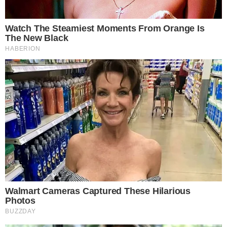
7 เกลือ น้ำส้มสายชู
เพียงผสมน้ำส้มสายชูและเกลือเม็ดเข้าด้วยกัน แล้วใช้ฟองน้ำชุบขัด
ให้ทั่วรอยไหม้ที่กระทะ นอกจากทำความสะอาดกระทะได้อ ย่ า ง
หมดจดแล้วยังช่วยให้รอยฝังแน่นล้างออกย า กหลุดออกอย่ างง่าย
ดาย