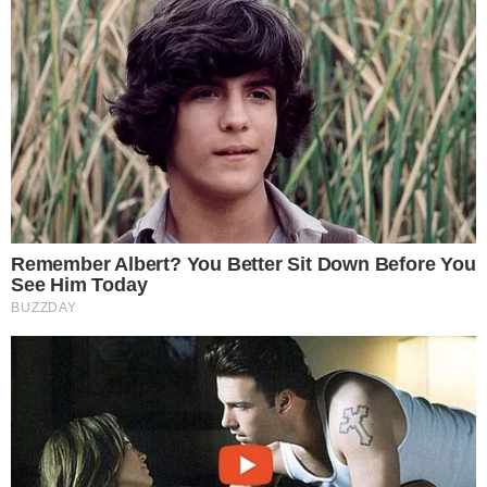
ใช้ผงเบกกิ้งโซดาโรยให้ทั่วทั้งด้านนอกและด้านในแล้วเทน้ำร้อนจัด
ตามลงไป แช่น้ำร้อนกับเบกกิ้งโซดาเอาไว้อย่ างน้อย 1 ชั่ วโมงแล้ว
จึงนำมาขัด แล้วล้างให้สะอาด