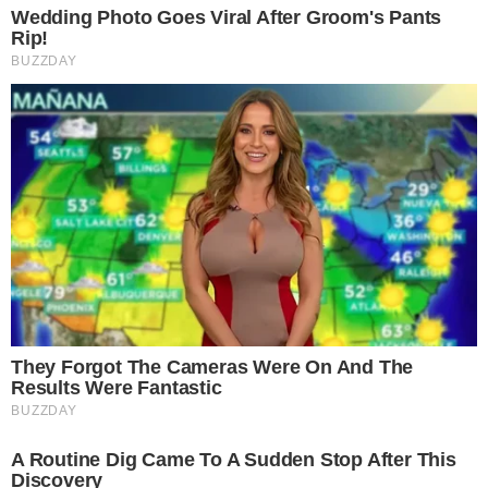
ทั้ง 8 วิธีการล้างกระทะที่มีคราบไหม้เกาะแน่น ล้างออกย า ก
เป็นการใช้ของในบ้านที่มีอยู่แล้วมาช่วยทำให้งานล้างกระทะง่ายดาย
ขึ้นโดยไม่ต้องซื้อกระทะใหม่หรือน้ำย าใดๆเพื่อล้างคราบไหม้อีกด้วย
ลองทำตามดูรับรองได้ผลทุกบ้านแน่นอน
เรียบเรียงโดย krustory