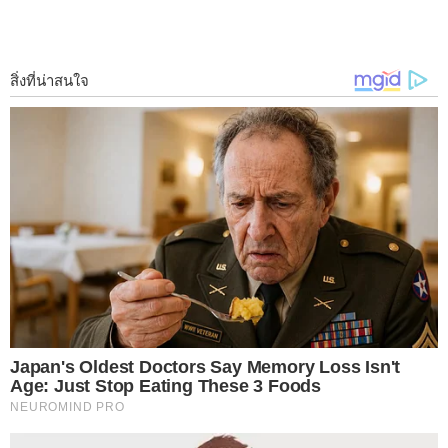
1 มันฝ รั่ ง เบกกิ้งโซดา
ล้างกระทะให้สะอาดเท่าที่จะทำได้ก่อนหนึ่งรอบจากนั้นใช้เบกกิ้ง
โซดาโรยให้ทั่วกระทะ ทิ้งไว้สัก 30 นาทีเป็นอ ย่ า งน้อย แล้วนำมา
ขัด โดยใช้มันฝ รั่ งฝาน แล้วใช้ด้านในของมันฝ รั่ งขัดถูให้ทั่วกระทะ
อาจใส่เกลือลงไปด้วยเพื่อให้ขัดออกได้ง่ายขึ้น จากนั้นล้างออกด้วย
น้ำสะอาด
2 ซอสมะเขือเทศ