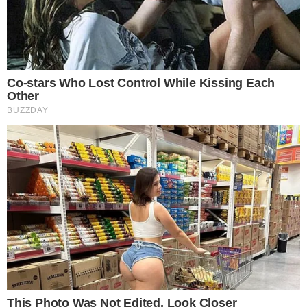
5 ครีมออฟทาร์ทาร์
เป็นส่วนประกอบหนึ่งของการทำขนมพวกเบเกอรี่ สามารถหาซื้อได้
ตามซุปเปอร์มาเก็ตทั่วไป โดยให้ใช้ครีมออฟทาร์ทาร์ผสมกับน้ำ
เปล่าในอัตราส่วน 1 ต่อ 1 แล้วถูวนให้ทั่วกระทะ ทิ้งเอาไว้อย่ างน้อย
20 นาที แล้วจึงเริ่มลงมือขัด คราบไหม้จะค่อยๆหลุดออก