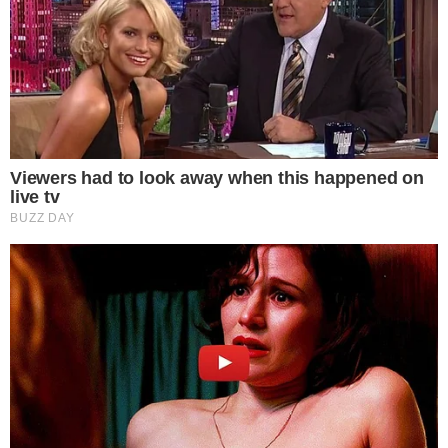
สูตรนี้สำหรับกระทะเทฟลอน ให้เตรียมแป้งสาลี 1 ช้อนโต๊ะผสม
น้ำส้มสายชู 2 ช้อนโต๊ะกับเกลือผสมให้เข้ากันแล้วใช้ถูให้ทั่วกระทะ
และเน้นที่จุดเป็นรอยไหม้ ทิ้งไว้สักพักแล้วนำมาถูล้างทำความสะอาด
โดยเทน้ำร้อนผสมกับน้ำย า ล้างจาน เช็ดถูกระทะให้ทั่วก็จะได้
กระทะที่สะอาดเหมือนของใหม่