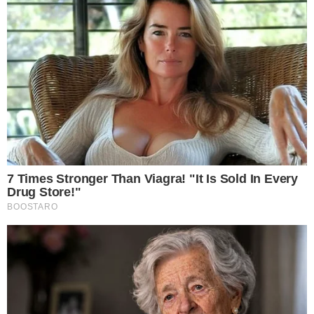
8 น้ำย าล้างจานผสมน้ำร้อน