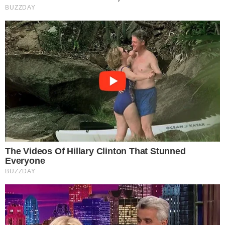
6 แป้งสาลี น้ำส้มสายชู