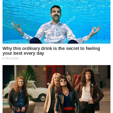
1 การใช้พาวเวอร์แบงค์
หรือแบตเตอรี่สำรอง เป็นอุปกรณ์ที่ช่วยให้เราชาร์จแบตได้เวลาที่เรา
อยู่นอกบ้าน โดยพาวเวอร์แบงค์ตัวนี้สามารถเก็บพลังงานเอาไว้ในตัว
เองได้และทำให้สามารถเกิดความร้อนสะสมอยู่ในตัวได้
หากพาวเวอร์แบงค์ที่ใช้อยู่เป็นของที่ผลิตอ ย่ างไม่ได้มาตรฐานก็
อาจทำให้เกิดการลั ด ว ง จ ร เมื่อเก็บประจุไฟในปริมาณที่มากและ
ใช้มานานก็อาจก่อให้เกิดประก า ยไฟได้ ไม่ควรที่จะชาร์จไปและใช้