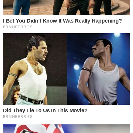
มือถือไปด้วยอ ย่ า งเด็ดขาด ควรทำการชาร์จโทรศัพท์ให้เต็มเ สี
ยก่อนแล้วจึงถอดออกมาใช้งาน
2 การชาร์จมือถือที่ถูกต้อง