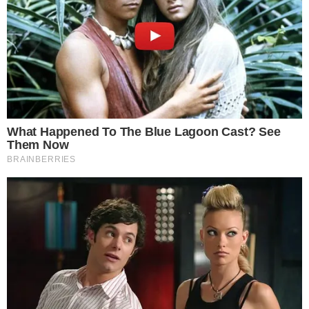
โดยไม่จำเป็นต้องปิดเครื่องเลย แต่ก็ไม่ควรที่จะชาร์จไปเล่นไปด้วย
เพราะความร้อนในตอนที่ชาร์จอาจทำให้เครื่องร้อนมากและทำให้มือ
ถือของเราเสื่อมเร็ว
5 การเล่นมือถือขณะชาร์จแบต
อ ย่ างที่เห็นเป็นข่าวกันบ่อยๆคือโทรศัพท์มือถือระ เ บิ ดขณะทำการ
ชาร์จไฟและก็มีหลายรายที่กำลังเล่นอยู่ทำให้ได้รับ บ า ดเ จ็ บรุ น
แ ร งกันหลายคน การเล่นมือถือตอนชาร์จไฟอยู่อาจทำให้เกิดการ ร
ะ เ บิ ดได้จากความร้อนที่สะสม
ทางที่ดีจึงควรชาร์จไฟให้เรียบร้อยก่อนและถ้าจะใช้โทรศัพท์ก็ควร
ถอดออกจากที่ชาร์จเสียก่อน จึงจะ ป ล อ ด ภั ยกับตัวเราและทำให้
โทรศัพท์ของเราไม่พังง่ายด้วย