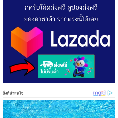
การโทรศัพท์ถึงกัน การดูแลโทรศัพท์ของเราให้สามารถใช้งานได้ อ
ย่ า งเต็มประสิทธิภาพและมีอ า ยุ การใช้งานที่นาน จึงเป็นเรื่องที่
ควรทราบกันเอาไว้ โดยในวันนี้เราจะมาพูดกันถึงเรื่องการ ช า ร์ จ
แ บ ต เต อ รี่ ของโทรศัพท์มือถือ อ ย่ า ง ถูกต้องกัน