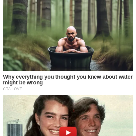
6 การใช้แบตป ล อ ม
การเลือกซื้อแบตโทรศัพท์ป ล อ มเพราะเห็นว่าราคาถูกกว่า เป็นการ
เลือกที่ผิดมากเพราะแบตโทรศัพท์ของไม่แท้นั้นอาจทำให้โทรศัพท์
ของเราเสียหายและพังได้ รวมทั้งยังเสี่ยงกับการระเ บิ ด เป็นอัน ต ร
า ยกับตัวเราอีกด้วย ควรใช้แบตแท้เสมอเพื่อความปลอดภัยของตัว
เราเองและมือถือของเราด้วย