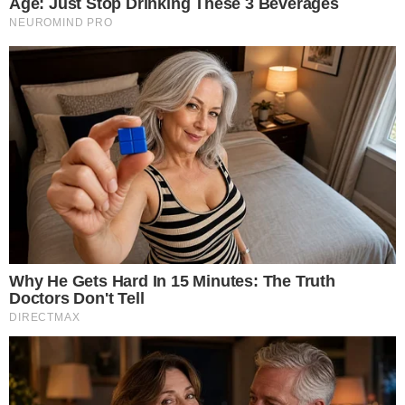
การใช้โทรศัพท์จนแบตหมดเกลี้ยงไม่เหลือเลยจะทำให้แบต เ สื่ อ ม
ส ภ า พได้เร็วขึ้นกว่าเดิม ทางที่ดีควรนำโทรศัพท์ไปชาร์จทันทีเมื่อ
แบตลงมาเหลือที่ 30% จะช่วยให้แบตของเราสามารถใช้งานได้นาน
ขึ้นเป็นการ ยื ดอ า ยุของแบตมือถือของเราด้วย
หลักการใช้มือถือและการชาร์จไฟที่ถูกต้องและป ล อ ด ภั ยเป็นเรื่อง
ที่ทุกคนควรรู้ และบ อ กต่อกันให้เข้าใจตรงกันทั้งเ ด็ กและผู้ใหญ่ใน
บ้านด้วยเพื่อความไม่ประมาทและปล อ ด ภั ยต่อทุกคนในครอบครัว
และทรัพย์สินของเรา
เรียบเรียงโดย krustory