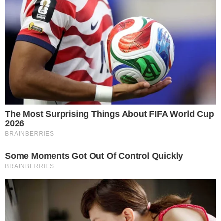
การเสียบชาร์จโทรศัพท์ที่ถูกวิธีคือการเสียบปลั๊กของที่ชาร์จเข้ากับ
เต้ารับไฟเสียก่อน แล้วจึงต่อสายเข้ากับโทรศัพท์มือถือของเรา
ซึ่งวิธีนี้จะป ล อ ด ภั ยและไม่ทำให้เกิดประกายไฟชณะที่เสียบปลั๊ก
ได้ และยังช่วยถนอมแบตเตอรี่โทรศัพท์ของเราอีกด้วย
3 ที่ชาร์จไม่ได้มาตรฐาน
การเลือกซื้อที่ชาร์จมือถือนั้น จำเป็นอย่ างยิ่งที่จะต้องซื้อของมี
คุณภาพเพราะหากซื้อเพราะเห็นว่าราคาถูกนั้น