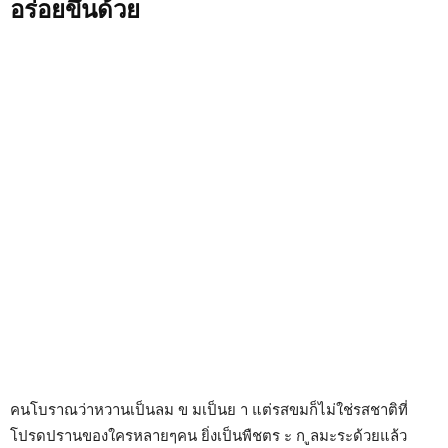
อร่อยขึ้นด้วย
คนโบราณว่าหวานเป็นลม ข มเป็นย า แต่รสขมก็ไม่ใช่รสชาติที่
โปรดปรานของใครหลายๆคน ยิ่งเป็นพืชตร ะ ก ูลมะระด้วยแล้ว