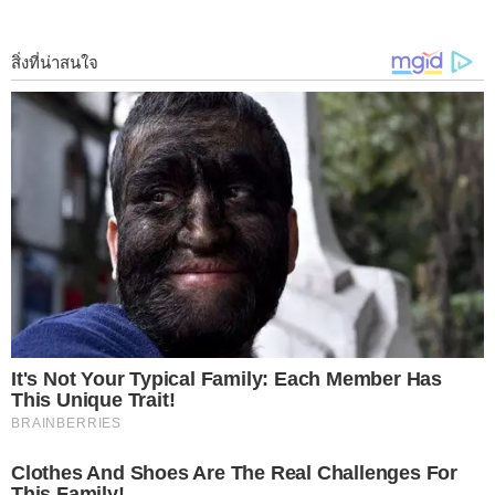
สิ่งสำคัญที่สุดนั่นก็คือ การเลือกมะระ เราจะเลือกลูกที่สีเขียวอ่อน รู
ปร่างไ ม่ ง อ จับดูเ นื้ อแล้วไม่แ ข็ ง เพราะหากมะระมีสีเหลืองส้ม
คือ มะระแก่รสชาติจะขมเอามากๆ แต่ถ้าเป็นสีเขียวจัด คือ มะระที่ยัง
อ่อนรสชาติจะไม่ค่อยอร่อยเท่าที่ควร
2 ใช้เกลือลด ค ว า ม ข ม
เมื่อคุณทำการ หั่ น มะระเป็นชิ้นๆตามต้องการ ให้ค ว้ า น ไ ส้ในออก
ด้วย จากนั้นเอาไปคลุกเคล้าเกลือด้วยอัตราส่วน มะระ 1 ลูกใช้เกลือ
2 ช้อนโต๊ะ เคล้าให้ทั่ว แล้วทิ้งไว้ 15 นาที จากนั้นนำมาล้างออกด้วย
น้ำสะอาด แล้วนำไปต้มในน้ำเดือด จากนั้นก็นำไปทำอาหารได้เลย