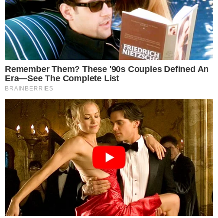
บ่อยมากไป เพราะจะทำให้รสของมะระนั้นจืดจนเกินไป วิธีนี้เหมาะ
กับการเอาไปต้มและเอาไ ป ตุ๋ น
6 ต้มโดยไม่ปิดฝาหม้อ
เหมาะสำหรับคนที่ชอบรสขมของมะระติดปล า ย ลิ้ นน้อยๆ เช่น เมนู
มะระยั ด ไ ส้ หลังจาก ยั ด ไ ส้ในมะระสดๆแล้ว ปรุงรสน้ำซุปด้วย
กระเทียม ร า กผักชี และพริกไ ท ย ต้มไปเรื่อยๆด้วยไฟอ่อนๆ โดย
ไม่ต้องปิดฝาหม้อ เนื้อมะระจะนุ่มมาก มีรสชาตินุ่มลิ้น เหลือรสขม
เพียงเล็กน้อยเท่านั้น