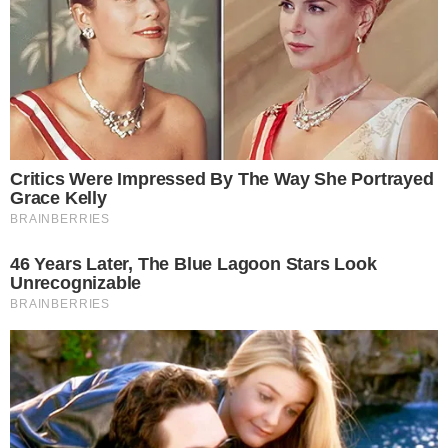
วิธีนี้ให้เราต้มน้ำให้เดือดแล้วเอาเกลือใส่เข้าไปค่ะ จากนั้นนำมะระที่
หั่ น เป็น ชิ้ น เล็กๆลงไปต้มพอให้มีสีเขียวเข้ม พอมะระมีสีเขียวเข้ม
แล้วให้เรารีบตักมาใส่ในน้ำเย็น ยิ่งเย็นมากเท่าไหร่ยิ่งดี เพื่อคงความ
กรอบและสีที่น่ารับประทานเอาไว้ ต่อมาก็ตักขึ้นพักสะเด็ดน้ำและนำ
ไปทำอาหาร วิธีนี้เหมาะกับอาหารจำพ ว ก ผั ด
4 คลุกเกลือ
นำมะระที่ขมมากๆนั้นมาซอยให้เป็นชิ้นบางๆแล้วนำไปคลุกกับเกลือ
จนกว่าจะรู้สึกว่าเนื้อนุ่ม จากนั้นนำไปล้างน้ำสะอาดสัก 2-3 น้ำ เพื่อ
ล้างความเค็มออกไป จากนั้นก็นำไปทำอาหารตามปกติได้เลย
5 ต้มน้ำหลายๆครั้ง
เพียงนำมะระมาต้มในน้ำเดือดหลายๆน้ำค่ะ เพื่อเป็นการลดความขม
จะเอาขมน้อยหรือขมมากแล้วแต่คุณชอบเลย แต่อ ย่ าเปลี่ยนน้ำ