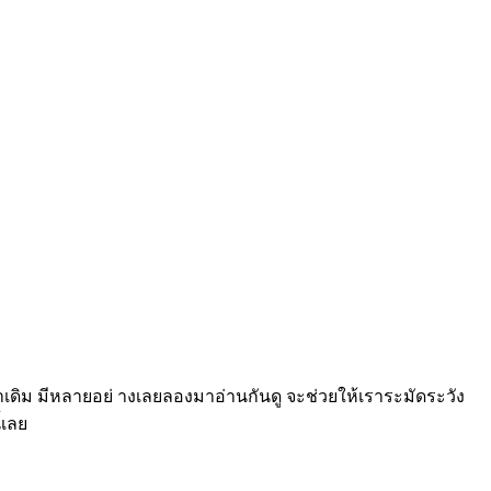
่าเดิม มีหลายอย่ างเลยลองมาอ่านกันดู จะช่วยให้เราระมัดระวัง
้เลย