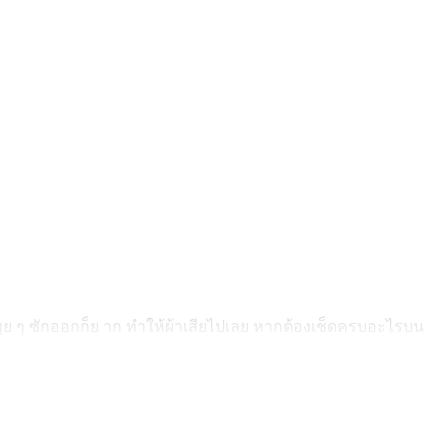
นขุย ๆ ซักออกก็ย าก ทำให้ผ้าเสียไปเลย หากต้องเช็ดครบอะไรบน
ดเพราะจะทำให้เปื้อนมากกว่าเดิมแถมคราบยังฝังแน่นกว่าเดิมอีก