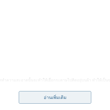
เช็ดทำความสะอาดนั้นจะทำให้เยื่อกระดาษไปติดอยู่บนผ้า ทำให้เป็
ะดีกว่า
อ่านเพิ่มเติม
ีกาแฟ ชา หรือน้ำอัดลมเลอะบนอยู่บนพรมอย่ าใช้กระดาษทิชชู่เช็