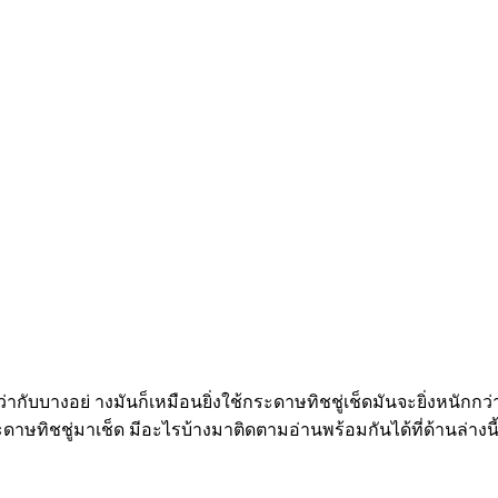
ากับบางอย่ างมันก็เหมือนยิ่งใช้กระดาษทิชชู่เช็ดมันจะยิ่งหนักกว
ะดาษทิชชู่มาเช็ด มีอะไรบ้างมาติดตามอ่านพร้อมกันได้ที่ด้านล่างนี