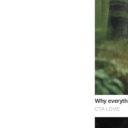
ซึ่งก็ต้องบอกว่าบางชิ้นอย่ างมือถือสมาร์ทโฟน จอคอมพิวเตอร์
หายได้ โดยเฉพาะจอไหนที่เป็นแบบสัมผัส วิธีที่ถูกคือเอาผ้าไมโค