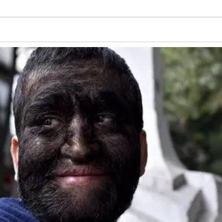
ราจะเช็ดด้วยกระดาษแผ่นบาง ๆ อย่ างกระดาษทิชชู่ก็ตาม โดยเฉพาะงา
ยคนเคยเผลอเอากระดาษทิชชู่มาเช็ด แต่รู้ไหมว่าจะทำให้เลนส์แว่นน
า