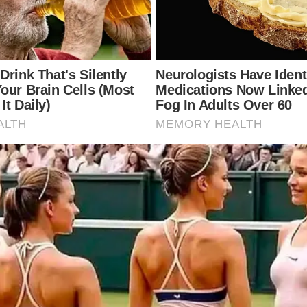
านเขียงเสร็จ แต่การทำความสะอาดออกนั้นเรียกได้ว่าย า กเลย ให้
งน้ำออก ต่อมาให้ผสมน้ำส้มสายชูกับน้ำสะอาดในอัตราส่วน 1 ต่อ 2 
ธีการดังที่ได้กล่าวมานี้ ต่อไปก็ไม่ต้องนั่งหนักใจว่าจะแก้ปัญหาเหล่
ยัด สะดวก สะอาด แค่นี้ก็ถือว่าคุ้มมากแล้ว ง่ายมากๆเลยใช่ไหมล่ะ