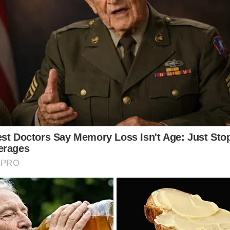
าคาติดเอาไว้อยู่ พอเราแกะออก ก็จะทิ้งรอยคราบกาวเหนียวๆเอาไว้ ง
อร์ออก ก็จะไม่มีคราบกาวทิ้งไว้หลงเหลืออยู่ และยังแกะออกได้ง่า