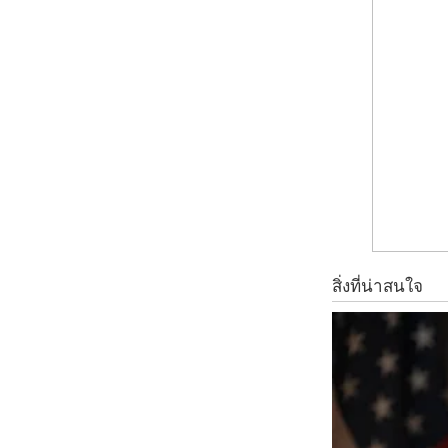
– คราบเหลืองในถ้วยกาแฟ แน่นอนว่าหลายๆคนต้องประสบปัญหานี้อ
นิดเดียว
– ท่อระบายน้ำมีกลิ่น เป็นปัญหาใหญ่เลย เพราะบางครั้งกลิ่นคละ
ออกก่อน แล้วนำไปเทลงในท่อช้าๆ คราบไขมันและสิ่งสกปรกภายใน
– ก๊อกน้ำเป็นคราบ ที่เราเจอกันเป็นประจำเลยคือ ก๊อกน้ำมักเป็นครา
รอยน้ำที่ว่าย า กจะขัดออก ก็หมดไป ก๊อกจะกลับมาใสเหมือนใหม
– ผ้าเช็ดตัวเหม็นอับ คงไม่ดีแน่หากเราต้องคอยใช้ผ้าเช็ดตัวเหม็
ผืนนั้นไปแช่กับน้ำร้อน แล้วโรยเกลือลงไป 2 ช้อนโต๊ะ แช่ทิ้งเ
ใช้น้ำส้มสายชูแทนได้