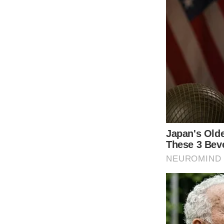
– สติ๊กเกอร์บนของใช้ เวลาที่เราซื้อของใช้มามักจะมีสติ๊กเกอร์ร
มาเป่าสติ๊กเกอร์เสียก่อนโดยใช้ลมร้อน จากนั้นพอเราลอกสติ๊กเก