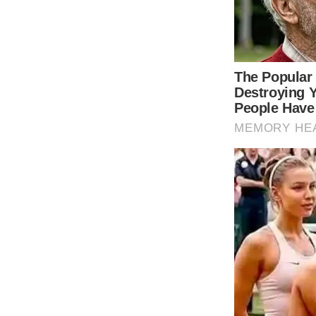
– เขียงสกปรกมีกลิ่น คราบของอาหารมักติดอยู่แล้วเมื่อเราใช้ง
พอดี แล้วเอาฟองน้ำชุบน้ำมาขัดถูบนเขียงให้สะอาด จากนั้นก็ล้า
สุดท้ายคือผึ่งแดดให้แห้ง แค่นี้ก็เรียบร้อย
เรื่องงานบ้านที่ว่าย า กกลายเป็นเรื่องง่ายเลยใช่ไหม แค่เพียงใช้วิ
ไ่มต้องเสียของทิ้งอันเก่าที่มีปัญหา ไปหาซื้อมาใช้ใหม่ ทั้งประห