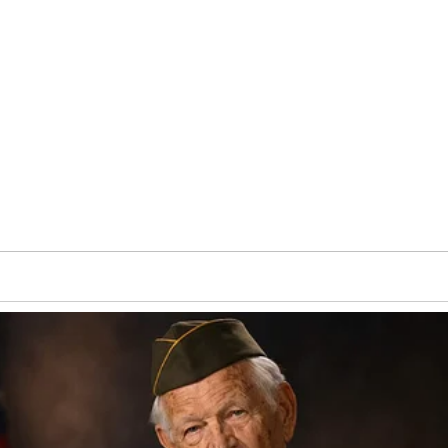
ยู่เป็นแน่ วิธีจัดการง่ายๆก็แค่บีบย า สีฟั น ลงไป จากนั้นใช
คลุ้งตลบอบอวลไปทั่วทั้งบ้าน ให้เราใช้เปลือกส้มโอ หรือเปลือกส้
ท่อก็จะละลายหายไป ท่อก็จะสะอาด กลิ่นไม่ดีไม่มีเหลือ
บน้ำแห้งเกาะติด ทำให้ก๊อกน้ำเก่ามีผิวที่ดูหม่น ให้ใช้เปลือกของมั
่เลย
นอับอยู่เสมอ และถึงแม้เราจะนำไปซักทำความสะอาด ตากแดด ใส่น้ำย า 
อาไว้นาน 15 นาที จากนั้นก็นำมาซักตามปกติ แล้วนำไปตากแดดแรงๆให