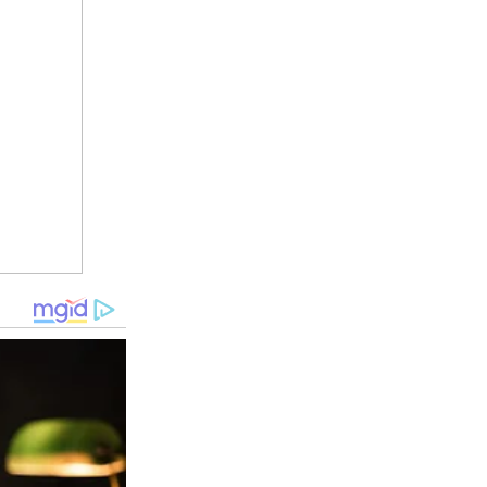
้ฟองน้ำชุบน้ำมาขัดทำความสะอาด คราบเหลืองก็จะหายไปหมด ง่าย
มเอามาต้มกับน้ำให้เดือด จากนั้นกรองเอาเศษเปลือกส้มหรือส้มโอ
นฝ รั่ ง โดยเอาด้านที่ติดกับเนื้อไปขัดทำความสะอาดให้ทั่ว แค่นี้
ปรับผ้านุ่มอย่ า งไร กลิ่นเหล่านี้ก็ไม่หาย ให้เรานำผ้าเช็ดตัว
้แห้ง แค่นี้กลิ่นก็จะหายไปแล้ว แต่หากใครไม่ใช้เกลือ ก็สามารถ