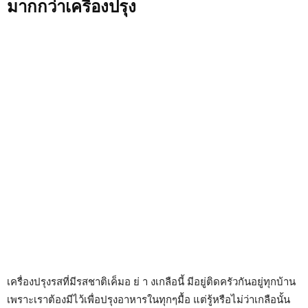
มากกว่าเครื่องปรุง
เครื่องปรุงรสที่มีรสชาติเค็มอ ย่ า งเกลือนี้ มีอยู่ติดครัวกันอยู่ทุกบ้าน
เพราะเราต้องมีไว้เพื่อปรุงอาหารในทุกๆมื้อ แต่รู้หรือไม่ว่าเกลือนั้น