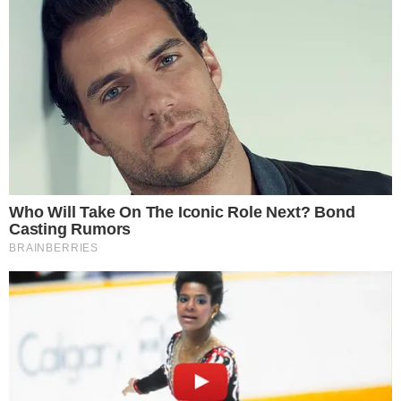
4 ควรพูดจาไพเราะอยู่เสมอ
คำพูดคำจาของคน จะบ่งบอกถึงนิสัยใจคอภายในอยู่เสมอ และ
เปรียบได้ว่าชีวิตที่ ผ่ า นมาเป็นอ ย่ า งไร เพราะทุกอ ย่ า จะถูกหล่อ
หลอมมาทางคำพูดและการกระทำ ถ้าใช้คำพูดที่ดีแก่ผู้อื่นอยู่เสมอ
จะทำให้ผู้อื่นเกิดความเลื่อมใส เอ็นดู รักใคร่ และจะสร้างคอนเน็คชั่
นที่ดีระหว่างตัวบุคคล ความสัมพันทางธุรกิจขึ้นมาได้ ทุกสิ่งจะดีจะร้