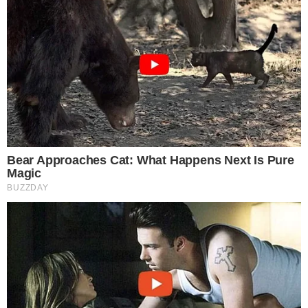
แม้จะเป็นความเชื่อที่สืบทอดต่อกันมาตั้งแต่โบราณกาล แต่ก็เป็น