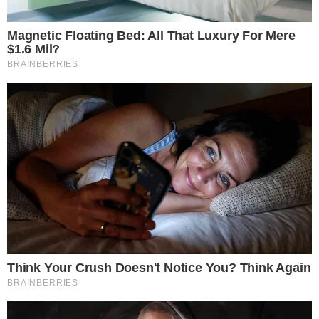
อันนี้เป็นความเชื่อของทุกศาสตร์ว่า เป็นสิ่งที่ไม่ควรทำอ ย่ า งยิ่ง
เพราะจะทำให้ฝัน ร้ า ย สุขภาพร่างกายเสื่อมถอยเป็นโ ร ค ง่าย ชีวิต
จะอับโชค การเงินจะติดขัดอยู่ตลอดเวลา หากวางปลายเตียงตรงกับ
ประตูทางเข้าห้อง จะทำให้นอนหลับไม่สนิททุกคืน เพราะเชื่อกันว่า
เป็นทาง ผ่ า นของวิญญาณ ร้ า ย ย า มค่ำคืน
7 ไม่ปล่อยให้ห้องครัวรก
เพราะห้องครัวนั้นเปรียบเสมือนกับขุมทรัพย์ภายในบ้าน ที่แสดงถึง