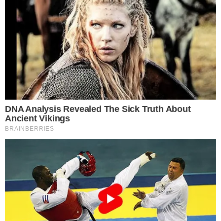
2 อ ย่ า ให้ผ้าเช็ดหน้ากัน
เพราะคนโบราญให้ความหมายว่า ผ้าเช็ดหน้านี้มีไว้เพื่อเช็ดน้ำตา
ด้วยเหตุการณ์ที่เรามักจะยื่นผ้าเช็ดหน้าให้กัน จะเกิดจากเรื่องที่โศก