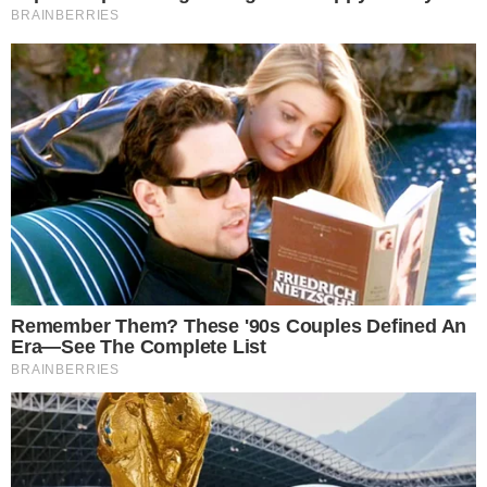
5 อ ย่ า ปล่อยให้หิ้งพระมีฝุ่น
หากตามบ้านหรือร้านค้า บริษัท มีหิ้งพระติดตั้งอยู่ ไม่ว่าจะเป็นหิ้ง
บูชาของศาสตร์ไหนๆก็แล้วแต่ เราต้องหมั่นทำความสะอาดเช็ดถู
คอยเปลี่ยนด อ กไม้ เปลี่ยนน้ำ และสิ่งที่เป็นเครื่องเส้นถวายอยู่เสมอ
เพราะหากเราดูแลเคารพบูชาสิ่งศักดิ์สิทธิ์ที่มีอยู่ดี ก็จะนำพาโชคลาภ
ทรัพย์สินเงินทอง และชีวิตที่เจริญรุ่งเรือง