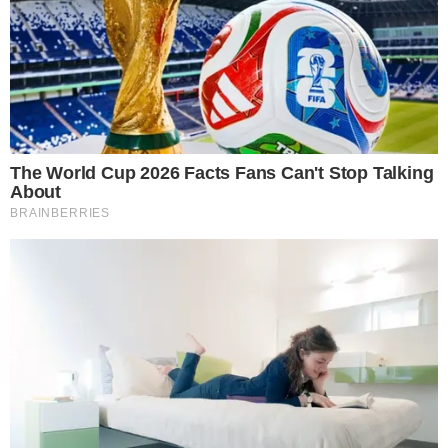
6 อ ย่ า วางหัวเตียงติดผนังห้องน้ำ