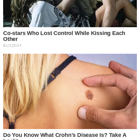
ความเชื่อที่ทุกคนยึดถือปฏิบัติกันมาโดยตลอด หากใครไม่มีความ
เชื่อในเรื่องนี้ ก็ให้มองอ ย่ า งมีเหตุผลว่า แต่ละสิ่งที่แนะนำให้ทำ ต่าง
ส่งผลดีแก่ชีวิตด้วยกันทั้งนั้น ซึ่งจะเป็นผลที่เห็นได้ชัดเจนในชีวิตจริง
เป็นสิ่งที่คนแก่ฝากเอาไว้ ให้เป็นคำสอนในการใช้ชีวิตได้อ ย่ า งราบ
รื่น มีแต่ผู้คนรักใคร่เอ็นดู และรู้จักเห็นคุณค่าในสิ่งต่างๆที่เกิดขึ้น
รวมถึงสิ่งที่มีอยู่ ไม่ว่าจะมากจะน้อย นั่นก็เป็นสิ่งที่เกิดขึ้นกับชีวิตคุณ
แล้ว
ขอขอบคุณที่มา Postsod