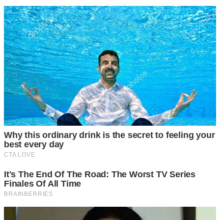
5 ว่านหางจระเข้
ว่านหางจระเข้สดนี่แหละ บำรุงและแก้ปัญหาผิวหน้าได้ดีนักแล
โดยให้เรานำว่านหางจระเข้มาล้างให้สะอาด แล้วปอกเปลือกให้
เหลือเป็นเนื้อวุ้นใสใสด้านใน นำไปล้างเอาย า งออก แล้วนำมา
ปั่นให้ละเอียด หรือจะบดก็ได้แล้วแต่สะดวก ผสมน้ำมะนาวลงไป
1 ช้อนชา คนให้เข้ากันเอามาพอกไว้ให้ทั่วใบหน้า ทำแบบนี้วัน
ละ 2 ครั้ง เช้าและก่อนนอน วันเว้นวันภายใน 1 อาทิตย์ ก็จะ
ค่อยๆเห็นผลเรื่อยๆ ปัญหาบนใบหน้าก็จะหมดไป