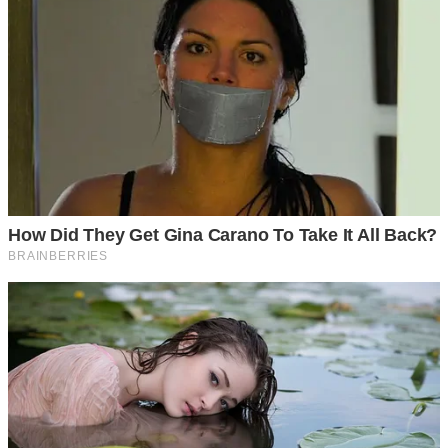
ผิวหน้าที่สวยมีสุขภาพดี นอกจากจะต้องคอยทะนุถนอมดูแลเป็น
อย่ า งดีแล้ว เราต้องพร้อมที่จะแก้ไขเมื่อมีปัญหาเกิดขึ้นด้วย
เพราะบางอย่ า งจะเกิดเป็นปัญหาเรื้อรัง หากไม่ได้รับการแก้ไข
อย่ า งถูกต้อง และด้วยวิธีรัก ษ า ง่ายๆดังที่กล่าวมา จะทำให้เรา
สามารถรัก ษ า ปัญหาบนใบหน้าได้หมด อีกทั้งยังช่วยปรับสภาพ
ผิวให้นุ่ม ขาวกระจ่างใสได้มากยิ่งขึ้น