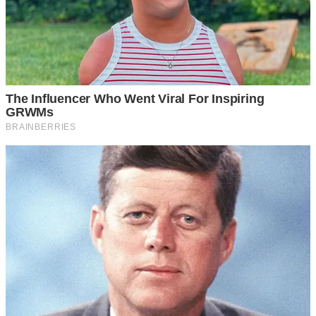
2 น้ำมะนาว
ทำได้บ่อยเท่าที่ต้องการ ด้วยราคามะนาวที่ไม่แพงมาก และหา
ได้ง่าย โดยให้นำมะนาวมาคั้นน้ำสด แล้วแต้มลงบนบริเวณที่
เป็นฝ้ากระแดด จุดด่างดำบนใบหน้า ทิ้งเอาไว้ 15 นาที เมื่อครบ
เวลาก็ล้างออกด้วยน้ำสะอาดแค่นี้ หากในเวลาที่เกิดสิว หรือมี
สิวอักเสบขึ้นบนใบหน้า ให้ใช้น้ำมะนาวนี่แหละแต้มลงบนหัวสิว
หรือบริเวณรอยแดงที่กำลังจะเิกดเป็นสิว ก็จะทำให้สิวต่างๆเริ่ม
หายไปภายใน 2 วัน
3 ใบกระเพราแห้ง