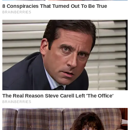
ให้เริ่มจากนำใบกระเพราสดมาล้างให้สะอาดสัก 2-3 รอบ แล้ว
นำไปใส่ไว้ในตะกร้า หรือตะแกรงเพื่อผึ่งให้แห้ง คลุมด้วยผ้าขาว
แล้วนำไปตากแดดให้ใบกระเพราแห้ง เมื่อได้ใบกระเพราที่แห้ง
ดีแล้ว ก็นำมาบดให้ละเอียด ใช้ประมาณ 3 ช้อนโต๊ะ ต้มกับน้ำ
1/2 แก้ว คนให้ส่วนผสมเข้ากันดี ยกลงปล่อยไว้ให้เย็น แล้วนำ
ส่วนผสมที่ได้ มาทาตามบริเวณที่เกิดกระบนใบหน้า ทำแบบนี้
เป็นประจำวันละ 2 ครั้ง รอยที่เป็นอยู่ก็จะค่อยๆจางลงจนหายไป