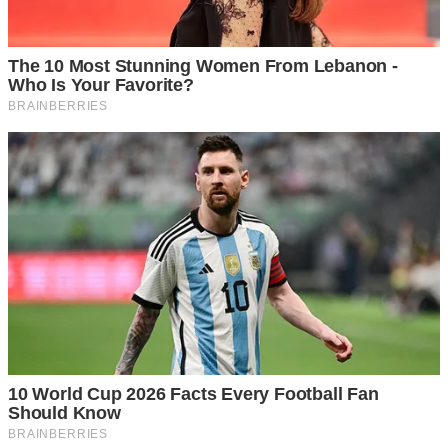
ทำได้ง่ายๆเลย โดยให้เรานำสำลีแผ่นไปชุบในน้ำนมเปรี้ยวให้
เปียก แล้วนำไปแช่ตู้เย็นทิ้งไว้ 15 นาที เมื่อครบเวลาก็นำมาแปะ
ไว้ให้ทั่วใบหน้า โดยเฉพาะบริเวณที่เป็นฝ้าจุดด่างดำ ทิ้งไว้ 15
นาที เมื่อครบเวลาก็เอาแผ่นสำลีออก แล้วล้างหน้าด้วยน้ำ
สะอาด กรดในนมเปรี้ยวจะช่วยลบเลือกจุดด่างดำบนใบหน้า ให้
ทำแบบนี้เป็นประจำ สัปดาห์บะ 3 ครั้งกำลังดี