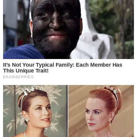
อาศัยอยู่ และจะคอยทำร้ า ย คนในครอบครัว ไม่ให้พบเจอความสุข
มีแต่ความ ทุ ก ข์ เข้ามาทำร้ า ย การบูชาก็เช่นกัน เราต้องกราบไหว้
แสดงความเคารพให้ถูกต้องตามพิธีการ
ซึ่งมีเคล็ดลับการทำพิธีบูชากราบไหว้ ศาสพระภูมิ ศาลตา ย า ย จาก
พระครูส าร สรจักษ์ หรือที่เรารู้จักกันในนาม หลวงปู้เงิน กตสาโร วัด
เกาะแก้ว