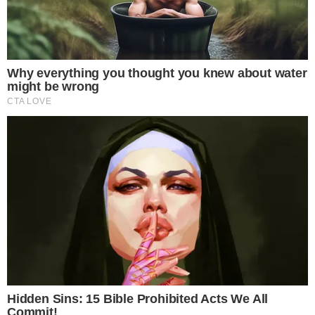
เมื่อกลับมาถึงนำน้ำพุทธมนต์หน้าพระประธานในบ้าน หรือขอน้ำ
พระพุทธมนต์จากวัดที่นำห่อผ้าไปทิ้งก็ได้ เอามาพรมให้ทั่วบ้าน ด้วย
จิตใจที่คิดถึงแต่สิ่งดีดี และในระหว่างทำพิธื คนในบ้านต้องห้ามพูด
หรือทำสิ่งไม่ดีต่อกันเด็ดขาด
พอเช้าวันรุ่งขึ้น ก็ให้ตักบาตร ถวายสังฆทาน กรวดน้ำ พร้อมอุทิศส่วน
กุศลให้แก่พระภูมิเจ้าที่ ให้ท่านปกปักรั ก ษ า ความปลอด ภั ยในบ้าน
และคุ้มครองสมาชิกภายในบ้านต่อไป
การกราบไหว้ขอขมา ทำความเคารพบูชาศาลพระภูมิ และศาลตา ย
า ย ให้ถูกต้องตามพิธีการ จะส่งผลให้ชีวิตเจริญรุ่งเรืองมากขึ้น หยิบ
จับทำอะไรก็เป็นเงินเป็นทอง ความสัมพันใจครอบครัวกระชับ
แน่นแฟ้น เต็มไปด้วยความสุขของการได้อยู่ร่วมกัน สิ่งร้ า ย ๆก็จะ
ไม่มีมากร้ำกราย สุขภาพแข็งแรงปราศจากโ ร ค ภั ยทั้งปวง เพราะ
ฉะนั้นหาเวลาทำพิธีนี้เสีย จะได้เป็นสิริมงคลแก่ชีวิต และสมาชิกใน
ครอบครัวด้วย