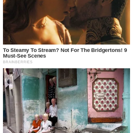
อิติสุคโต อะระหังพุทโธ นะโมพุทธายะ ปฐวีคงคา พระภุมมะเทวา ขะ
มามีหัง
ต่อมาให้อธิษฐานจิตว่า วันนี้ลูกจะทำความสะอาดบ้าน สิ่งใดที่ลูกเคย
ล่วงเกินพระภูมิเจ้าที่ คุณตาคุณย า ย ก็ขอโทษ สิ่งใดไม่ดี ก็ขอให้ไป
กับสิ่งไม่สะอาด ที่จะทำความสะอาดวันนี้ด้วยเถิด แล้วอธิษฐานขอพร
ได้ดั่งใจปรารถนา
นำธูปที่ไหว้อยู่ปักลงไปในกระถาง รอเวลาให้ธูปไหม้จนหมดด อ ก
จากนั้นก็ให้เริ่มทำความสะอาดบ้าน โดยเริ่มจากฝ้า เพดาน แล้วไล่
ลงมาเป็นผนัง ชั้นวางของต่างๆ สุดท้ายก็คือ พื้นบ้าน เพื่อเป็นการเก็บ
สิ่งสกปรกทั้งหมดที่ตกลงมาจากการทำความสะอาดในที่สูง กวาดฝุ่น
ละอองทั้งหมดมารวมกันไว้ในผ้าขาว จากนั้นมัดห่อให้มิดชิด อย่ า
ให้ฝุ่นเล็ดลอดออกมาได้