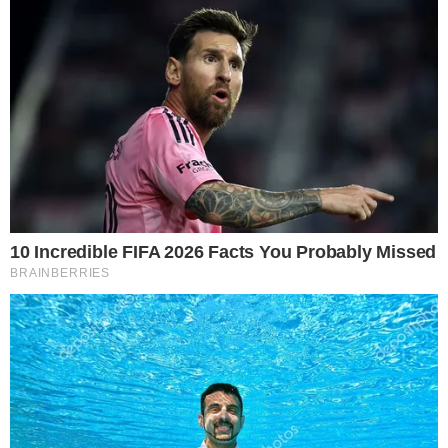
4 พวงมาลัย เน้นใช้เป็นด อ ก ดาวเรือง และพวงมาลัยเจ็ดสีเจ็ดศอก