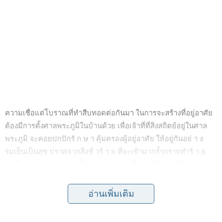
ความเชื่อแต่โบราณที่ทำสืบทอดต่อกันมา ในการจะสร้างที่อยู่อาศัย
ต้องมีการตั้งศาลพระภูมิในบ้านด้วย เพื่อเจ้าที่ที่สิงสถิตย์อยู่ในศาล
พระภูมิ จะคอยปกปักรั ก ษ า คุ้มครองผู้อยู่อาศัย ให้อยู่กันอย่ า ง
ร่มเย็นเป็นสุข ปราศจากสิ่งชั่ วร้ า ย ที่จะเข้ามากร้ำกรายทำร้ า ย
คนในบ้าน และยังมีการตั้งศาลตา ย า ย เพื่อเอาไว้กราบไหว้บูชา
บรรพบุรุษ
อ่านเพิ่มเติม