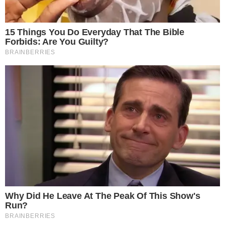
ร่างกายเพิ่มขึ้น กระตุ้นระบบขับถ่าย ทำให้หน้าท้องแบนราบ แต่สิ่งที่
ต้องระวังให้มากเลยคือ อ ย่ า ใส่น้ำตาลเยอะ ไม่ใส่เลยจะดีมาก แต่
หากต้องการเพิ่มความหวานจริงๆ ให้เลือกใช้เป็นน้ำตาลจากหญ้า
หวาน หรือน้ำผึ้งแทนจะดีกว่ามาก
2 ช่วยดี ท็ อ กซ์ของเสียในร่างกาย
ในน้ำมะนาวนั้นมีคุณประโยชน์หนึ่ง สามารช่วยกระตุ้นเอนไซม์ซึ่ง
มีหน้าที่จัดการกับส า รต่างๆที่ร่างกายไม่ต้องการ เมื่อรวมกับกาแฟ
ดำที่มีคุณประโยชน์นี้อยู่แล้ว จึงกลายเป็นประโยชน์ที่จะได้รับคูณ
สอง สิ่งต่างๆที่สะสมอยู่ในร่างกายจะออกมาในรูปแบบของการขับ
ถ่ายของเสีย และเหงื่อ อีกทั้งยังช่วยทำให้ผิวพรรณเปล่งปลั่งสดใส ดู
สุขภาพดี ขาวกระจ่างใสยิ่งขึ้น