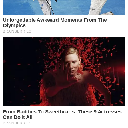
ต้นกำเนิดกาแฟดำใส่มะนาว
เมื่อได้ยินถึงสูตรที่เรากำลังจะพูดถึงนี้ คงมีหลายคนที่เข้าใจว่าเป็น
สูตรที่ได้ผสมขึ้นมาใหม่ แต่ในความเป็นจริงแล้ว กาแฟดำใส่มะนาว
เป็นสูตรที่มีมาช้านาน นิยมดื่มกันมากในกรุงโรม ประเทศอิตาลี ซึ่ง
มีชื่อเรียกว่า เอสเปรสโซ่โรมาโน (Espresso Romano) ซึ่งมีคำพ้อง
เสียงกับคำว่า Romance หมายถึงความโรแมนติคนั่นเอง
งานวิจัยจากต่างประเทศ
พบว่า กลุ่มผู้ที่เข้ารับการทดลองดื่มกาแฟดำผสมมะนาวนี้ในปริมาณ