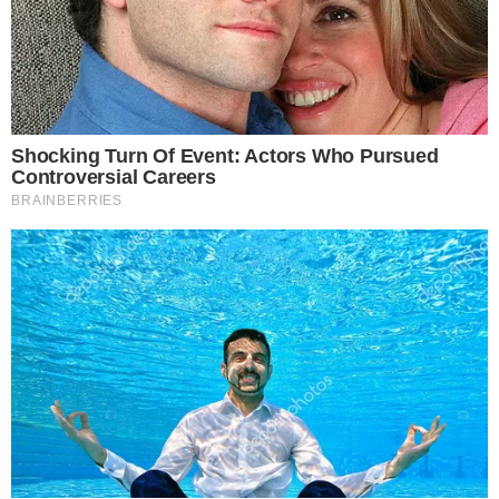
ถ้ายังดื่มกาแฟดำผสมน้ำมะนาวไม่ค่อยเป็น ให้ฝึกดื่มไปเรื่อยๆก็จะ
เกิดความเคยชิน เพราะประโยชน์ที่ได้มันคุ้มมากเพียงแลกกับความ
อร่อย ลองจากดื่มร้อนๆให้เคยชินเสียก่อน ต่อมาอาจจะดื่มเป็นเครื่อง
ดื่มเย็นบ้างก็ได้ แล้วแต่ความชอบของแต่ละคน หลังจากนั้นก็ดื่มให้
บ่อยอย่ างเป็นประจำ จะส่งผลให้แก่ร่างกายอย่ างมหาศาลเลยที
เดียว