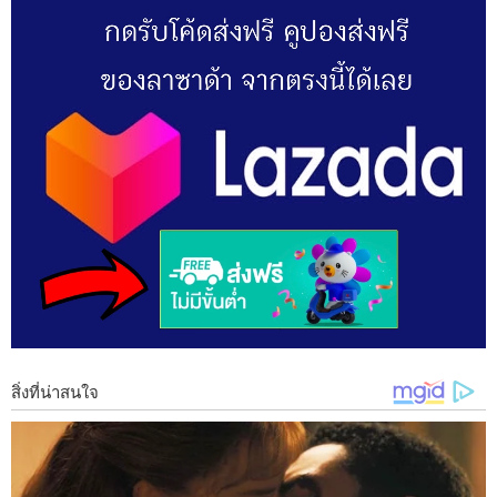
แต่ยังมีกาแฟดำอีกสูตรหนึ่ง ที่แพทย์แนะนำว่าต้องลอง นั่นก็คือ
กาแฟดำผสมน้ำมะนาว กาแฟดำที่มีประโยชน์อยู่แล้ว เติมน้ำมะนาว
ที่มีประโยชน์เช่นกันเพิ่มไปอีก เมื่อดื่มเป็นประจำจะให้ประโยชน์
อะไรแก่ร่างกายบ้าง มาเรียนรู้ไปพร้อมๆกันเลย