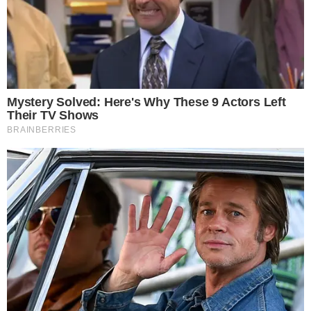
เมื่อผสมกาแฟกับน้ำมะนาว
ด้วยคุณประโยชน์ของกาแฟดำที่มีอยู่แล้ว บวกกับคุณประโยชน์จาก
น้ำมะนาว ที่เต็มไปด้วยกรดซิตริก (Citric Acid) กรดมาลิค (Malic
Acid) และกรดแอสคอร์บิก (Ascorbic Acid) ซึ่งมีคุณประโยชน์ช่วย
จัดการกับแคลเซียมที่สะสมอยู่ในหลอดเ ลื อ ดแดง และตับอ่อนได้
เมื่อรวมพลังของกาแฟดำและน้ำมะนาวแล้ว จึงส่งผลให้ระบบการ
ไหลเวียนของเ ลื อ ดทำงานได้ดีขึ้น และยังช่วยบรรเทาอาการ
ไมเกรนได้ในระยะย าว