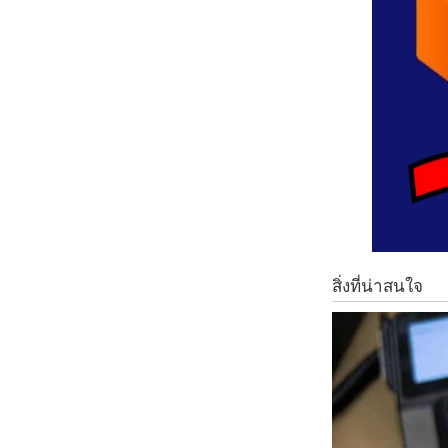
3 เกลือเพียงเล็กน้อย
4 น้ำสะอาดเพื่อผสม
วิธีการทำ
นำน้ำอุ่น 1 แก้ว บีบมะนาวลงไป 1 ลูก ตามด้วยน้ำผึ้ง 1 ช้อนชา ใส
ประโยชน์มาก