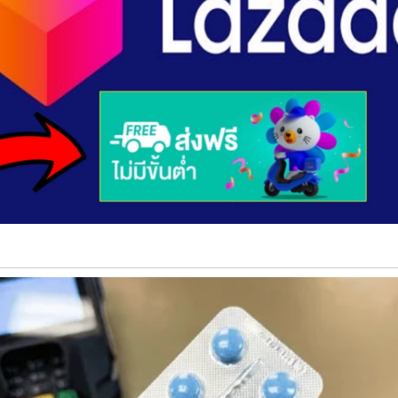
่เกลือเพื่อตัดรสชาติเพียงเล็กน้อย คนส่วนผสมทั้งหมดให้เข้ากัน จา