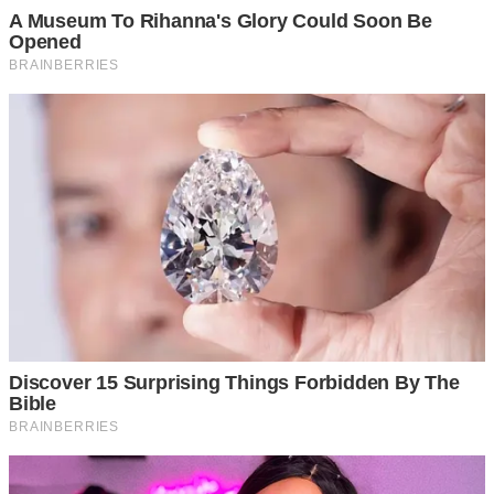
เมื่อเราจำเป็นต้องจอดรถตรงบริเวณที่มีเนิน เราคงกังวลว่าเวลา