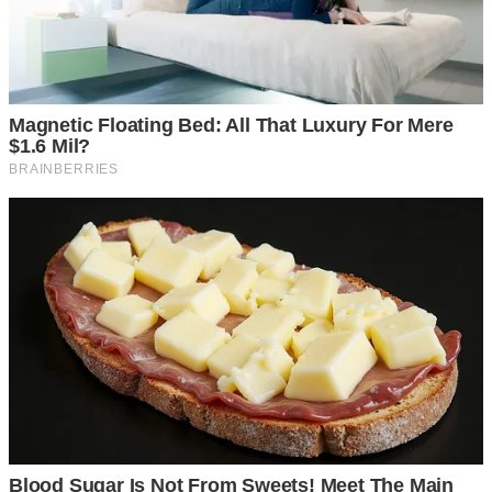
สะดวกและรวดเร็ว
หากเราจอดรถไว้ในลักษณะหันหน้าออก
เวลาเกิดเหตุฉุ ก เ ฉิ นขึ้นมาต้องออกรถในเวลาที่รวดเร็ว เราก็
ไม่ต้องคอยถอยรถออก สามารถขึ้นรถแล้วขับออกไปได้เลย
สะดวกและประหยัดเวลามาก
ปลอดภั ย มากขึ้น
ในเวลาที่เราขับรถเข้าไปจอดในที่แคบๆ การ
จอดรถโดยการหันหน้ารถเข้าอาจทำให้เกิดอุ บั ติ เ ห ตุเฉี่ยวชน
รถคันอื่นได้ง่าย เนื่องจากระยะมองเห็นที่แคบ และการตีโค้งที่
กะระยะย า ก แต่หากเราค่อยๆถอยเอาหลังเข้า ระยะการมอง
เห็นจะกว้าง และชัดเจนกว่า ทำให้ความเสี่ยงในการเฉี่ยวชนนั้น
เกิดขึ้นได้ย า กมาก
ป้องกันโจรลักขโมย
เราจะเห็นได้ว่าฟิล์มที่ติดกระจกรถนั้น ด้าน
หน้ามักจะไม่ทึบเท่าด้านหลัง ทำให้คนเดินผ่ า นไปมาเห็น
เหตุการณ์ที่เกิดขึ้นในรถได้ชัดเจน การมองจากด้านหน้า ทำให้
มองเห็นด้านในรถเป็นวงกว้าง และมองได้อย่ า งทั่วถึงไปถึงด้าน
หลัง ปลอดภั ย ทั้งเวลาจอดรถ และเวลาที่เราจะออกรถด้วย