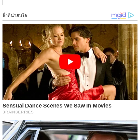
ไม่เพียงแค่ถนนเท่านั้น แม้แต่ลานจอดรถที่ต้องรองรับให้รถเข้า
มาจอดพัก ก็ยังไม่เพียงพอเช่นกัน หลายครั้งจะมีปัญหาเรื่องการ
จอด เช่น จอดรถซ้อนคัน แต่รถข้างในออกไม่ได้ หรือจำเป็นต้อง
จอดทางชัน ก็ยังเป็นห่วงกลัวรถไหล เป็นต้น การจอดรถที่ถูกวิธี
จึงสำคัญมาก เพื่อไม่ให้เรามัวพะวงจนไม่เป็นอันทำอะไร และ
จอดรถทิ้งไว้ได้อย่ า งสบายใจยิ่งขึ้น