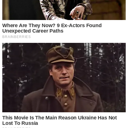
กรณีจอดรถลงเนิน
ให้หักพวงมาลัยหมุนล้อทิ้งไว้ไปทางด้านซ้าย
เมื่อรถเกิดปัญหาทำให้รถไหล ก็จะทำให้ล้อหน้าติดอยู่กับ
ฟุตบาท ไม่ไหลไปชนคันอื่น หรือไปขวางทางเกะกะ ทำให้การ
จราจรบนถนนเกิดติดขัดขึ้นมาได้
3 จอดรถหันหน้าออก