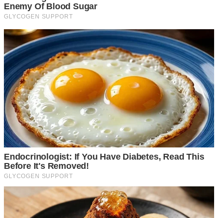
เพราะเราจะสามารถมองเห็นได้อย่ า งชัดเจนเลยว่า มีมิจฉาชีพ
ซ่อนตัวอยู่ในรถเราหรือเปล่า เพื่อป้องกันทรัพย์สินภายในรถ
รวมถึงชีวิตของเราด้วย
ด้วยเรื่องง่ายๆเหล่านี้ สามารถลดอุ บั ติ เ ห ตุ และอ า ช ญ าก ร
ร ม ได้มากมาย แม้ว่าการถอยหลังรถเข้าที่จอด จะเป็นสิ่งที่ยุ่งย
า กสำหรับผู้ขับรถมือใหม่ แต่การยอมเสียเวลาในขณะจอดที่
มากขึ้น ก็ช่วยย่นระยะเวลาในการออกตัวจา กที่จอดได้มากเช่น
กัน อีกทั้งยังช่วยป้องกันเหตุต่างๆได้เป็นอย่ า งดี