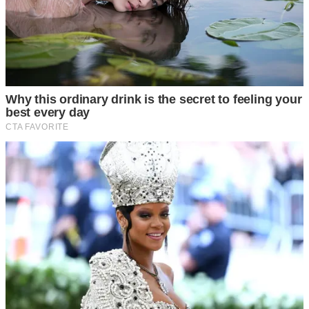
2 จอดรถหันล้อออก