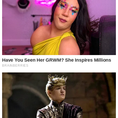
ที่เราไม่อยู่ อาจทำให้รถเกิดปัญหาและไหลลงเนินไปชนกับรถ
คันอื่นได้ ซึ่งเป็นอั น ต รา ย มาก ทางแก้ที่ดีคือการจอดรถให้ล้อ
ติดกับฟุตบาทให้ได้มากที่สุด และทำการหักพวงมาลัยหันล้อรถ
ออก ในขณะจอดทิ้งไว้
กรณีจอดรถขึ้นเนิน
ให้หักพวงมาลัยหมุนล้อทิ้งไว้ไปทางขวา
เมื่อรถเกิดปัญหาทำให้รถไหล ล้อหน้าก็จะไปติดอยู่ตรงฟุตบาท
ไม่ไหลไปชนคันอื่น หรือไหลตกเนินไป