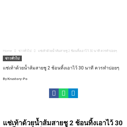
Home
ข่าวทั่วไป
แช่เท้าด้วยน้ำส้มสายชู 2 ช้อนทิ้งเอาไว้ 30 นาที ควรทำบ่อยๆ
ข่าวทั่วไป
แช่เท้าด้วยน้ำส้มสายชู 2 ช้อนทิ้งเอาไว้ 30 นาที ควรทำบ่อยๆ
By
Krustory-Po
แช่เท้าด้วยน้ำส้มสายชู 2 ช้อนทิ้งเอาไว้ 30