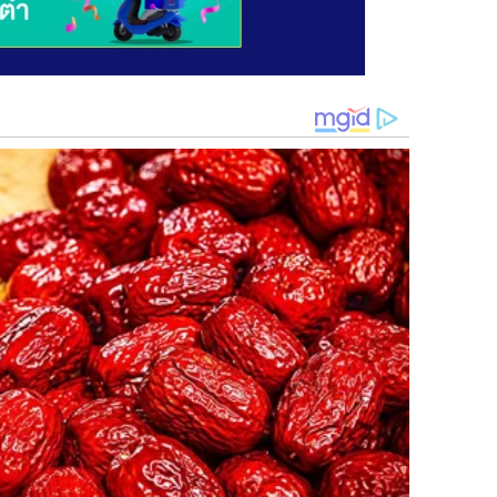
ไว้ทางทิศตะวันออก ผู้ปลูกควรปลูกในวันพุธ เพราะโบราณเชื่อว่าการ
 – 5 วัน/ครั้ง ควรใส่ ปุ๋ ย ค อ กหรือปุ๋ ย ห มั ก อัตรา 1 – 2
ตร์ สูต ร 15-15-15 อัตรา 200- 300 กรัม/ต้น ใส่ปีละ 4 – 6 ครั้ง
้ภายในบ้าน ก็จะทำให้เกิดความบริสุทธิ์สะอาด มีแต่ความสุขกาย
 ร้ อน มาสู่คนในครอบครัว