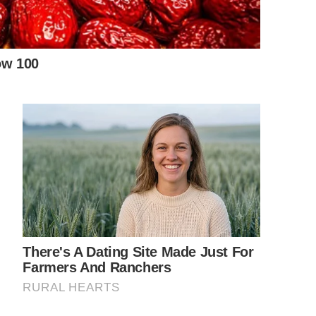
ตลอดทั้งวัน นอกจากจะให้ความสบาย ต าแล้ว ยังให้ความสบายใจอีก
รือกลางแจ้ง ควรให้น้ำ 5-7 วันต่อครั้ง นอกจากนี้ต้นโมกยัง
หรือปุ๋ ย ห มั ก ในอัตรา 1-2 กิโลกรัม/ต้น ควรใส่ปีละ 4-6 ครั้ง
ผล่พ้นดินเป็นกายใบอัดกันแน่น ส่วนใบเป็นใบเดี่ยว เรียงซ้อนเป็นวง
บอวบหนา มีหน่อจำนวนมากขึ้นรวมกันเป็นกอ แผ่นใบเป็นมันเรียบ
ป็นช่อ มีก้านช่อด อ กย าว