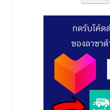
คนไ ท ยโบราณเชื่อว่า บ้านใดปลูกต้นแก้วไว้ประจำบ้านจะทำ
ความใสสะอาด ความสดใส
นอกจากนี้ด อ กแก้วยังมีสีขาวสะอาดกลิ่นหอมอบอวล ทั้งยั
าได้ ถือเป็นสิริมงคลยิ่ง