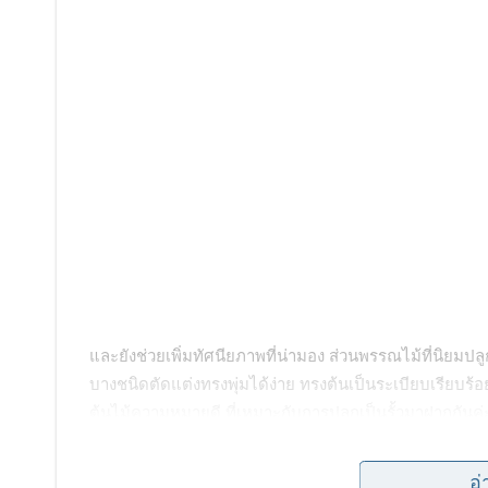
และยังช่วยเพิ่มทัศนียภาพที่น่ามอง ส่วนพรรณไม้ที่นิยมปล
บางชนิดตัดแต่งทรงพุ่มได้ง่าย ทรงต้นเป็นระเบียบเรียบร้อย 
ต้นไม้ความหมายดี ที่เหมาะกับการปลูกเป็นรั้วมาฝากกันค่
1 ต้นแก้ว
อ่