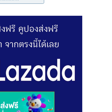
ให้เป็นคนที่มีจิตใจบริสุทธิ์ มีความเบิกบาน เพราะ แก้ว คือ
งสามารถนำด อ กแก้วไปใช้ในพิธีบูชาพ ร ะในพิธี ท า ง ศ า ส น