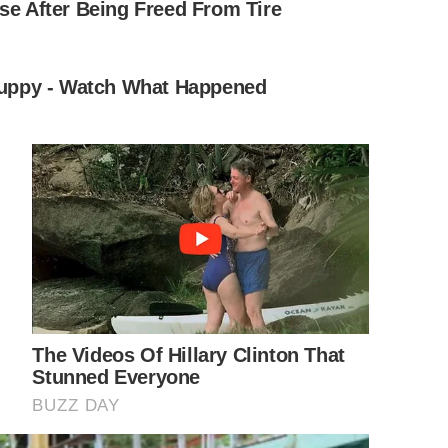
ายปากแตร ผลค่อนข้างกลม มีสีขาวหรือม่วงแดง ออกเป็นก ร ะ จุ ก
ง มีก้านช่อด อ ก ที่ อ ว บ ใหญ่ กลีบ ด อ กตอนโคนเชื่อมกันเป็น
าง 1 เซนติเมตร ย าว 7 เซนติเมตร ด อ ก ท ย อ ย บาน มีกลิ่นหอม
ลึงด อ กสีขาว
ะที่ไม่ค่อยระบายน้ำหรือในบริเวณที่แห้งแล้งในบางช่วงได้ นิยม
ต้องมีการบำรุงรั กษ า มากนัก