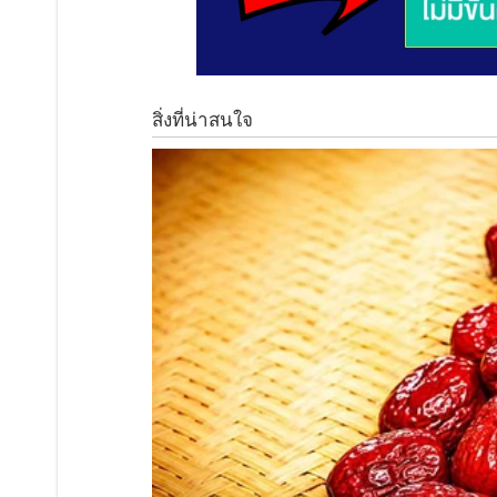
และเพื่อเป็นสิริมงคลแก่บ้านและผู้อาศัย ควรปลูกต้นแก้ว
ปลูกไม้เอาประโยชน์ทั่วไปทางด อ กให้ปลูกในวันพุธ
การดูแลต้นแก้วต้องการแสงแดดจัด และควรรดน้ำอ ย่ า งน้อย 3
กิโลกรัม/ต้น ใส่ปีละ 4 – 6 ครั้ง หรือใช้ปุ๋ ย วิ ท ย า ศา ส 
2 ต้นโมก
สำหรับต้นโมกนั้น คนโบราณเชื่อว่า หากปลูกต้นโมกเอาไว
สุขใจ ปล อ ด ภั ย และรอดพ้นจากสิ่งอันจะนำความทุ ก ข์