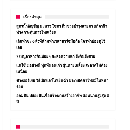
เรื่องล่าสุด
สูตรน้ำอัญชัญ มะนาว โซดา ดื่มช่วยบำรุงสายตา แก้ตาฝ้า
ฟาง กระตุ้นการไหลเวียน
เลิกทำซะ 6 สิ่งที่ห้ามทำเวลาชาร์จมือถือ ใครทำบ่อยดูไว้
เลย
7 เมนูอาหารกินบ่อยๆ ชะลอความแก่ ยิ่งกินยิ่งสวย
แค่ใช้ 2 อย่างนี่ ฟูกที่นอนเก่า ฝุ่นหายเกลี้ยง สะอาดไม่ต้อง
เหนื่อย
ช่างแอร์เผย วิธีเปิดแอร์ได้เย็นฉ่ำ ประหยัดค่าไฟแม้ในหน้า
ร้อน
ออมสิน ปล่อยสินเชื่อสร้างงานสร้างอาชีพ ผ่อนนานสูงสุด 8
ปี