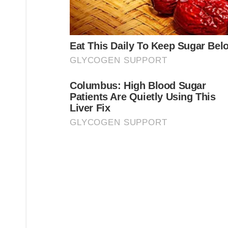
ส่วนด อกของต้นโมกนั้น มีสีขาวสะอาด มีกลิ่นหอมสดชื่น
ด้วย
การดูแล ต้นโมกต้องการแสงแดดปานกลาง จนถึงแสงแดดจัด ห
ชอบดินร่วนซุย ที่มีความชื้นปานกลาง และควรใส่ ปุ๋ ย ค อ ก
3 ต้นพลับพลึง
เป็นพืชล้ ม ลุ กหลายฤดู มีลำต้นใต้ดินเป็นหัวกลม ส่วนที่โ
กว้าง 7-15 เซนติเมตร ย าว 1 เมตร ปลายใบแหลม แผ่นใ
ลักษณะแคบ เรียวย าว เรียงเวียนรอบ แกนลำต้น ออกด อ กเ