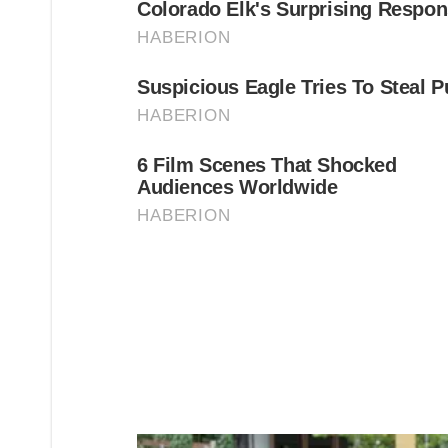
สำหรับด อ กนั้น มีลักษณะช่อด อ กขนาดใหญ่ ลักษณะคล้
ที่ปลายกิ่ง มีด อ กย่อยจำนวนมาก 10-30 ส่วนด อ กพลับพลึ
หลอด ย าว 7-10 เซนติเมตร ปลายแยกเป็น 6 กลีบแคบ ๆ กว้
พลับพลึงด อ กสีแดงจะมีช่อด อ กและด อ กใหญ่กว่าพลับพ
การดูแลพลับพลึงชอบขึ้นในดินที่ชื้นสามารถทนอยู่ในดินแฉ
ปลูกกันตามร่องสวนในภาคกลางทั่วไป เป็นพืชที่ทนทาน ไม่