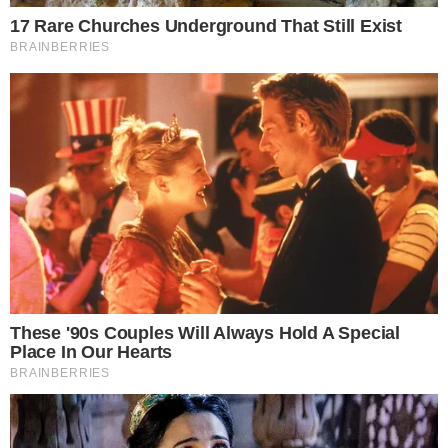
ขยี้บริเวณที่สีตก ขั้นตอนสุดท้ายนำไปแช่น้ำย าไฮเตอร์ 5 ฝาทิ้งไว้
10 นาที จากนั้นนำไปซักตามปกติได้เลย