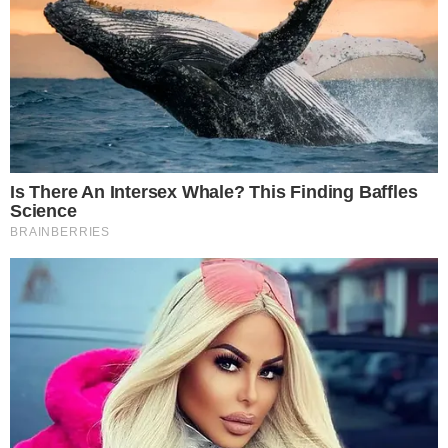
น้ำส้มสายชูแล้ว