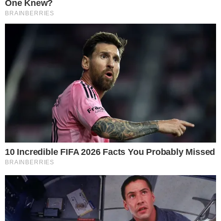
วิธีที่ 5 ใช้ผงแก้สีตก ยี่ห้อ รันอะเวย์ ผสมกับน้ำร้อน ต้มทิ้งไว้ 10 นาที
จากนั้นนำผ้าที่สีตกลงไปแช่ในหม้อ หรือจุ่มไปเพียงบริเวณที่สีตกอีก
10 นาที พอครบเวลาให้ทำการขยี้บริเวณที่สีตก หรือใช้แปรงขัดก็ได้
ทำอย่ างนี้ซ้ำกัน 2 รอบ ก็จะสังเกตเห็นว่าสีที่ตกค่อยๆหลุดออกไป
แล้ว