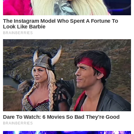
วิธีที่ 2 ให้ใช้น้ำย าล้างจานซันไลด์ผสมกับผงซักผ้าขาว ป้ายลงไปยัง
จุดที่สีตก หรือเอามาผสมในกะละมังแล้วแช่เสื้อลงไปทั้งตัว ทิ้งไว้ 1
คืน จากนั้นก็นำมาซักตามปกติ เพียงเท่านี้ก็สามารถกำจัดสีที่ตกใส่
ออกไปจากเสื้อตัวโปรดของคุณได้แล้ว “วิธีนี้สามารถทำกับผ้าขาวที่
หมองให้กลับดูเหมือนใหม่ได้”
วิธีที่ 3 ให้นำไฮเตอร์มาผสมกับผงซักฟอกและน้ำส้มสายชูผสมให้เข้า
กัน แล้วนำไปป้ายในบริเวณที่สีตกใส่ จากนั้นใช้แปรงขัดขยี้เบาๆตรง
จุดที่ได้ป้ายน้ำย าไว้ แช่ทิ้งไว้ 15 นาที สีที่ตกก็จะหลุดออกมาหมด
ไม่ทิ้งรอยไว้ให้เห็น