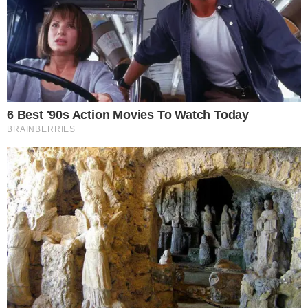
วิธีที่ 6 เป็นวิธีที่สุดยอดมาก เริ่มต้นโดยการต้มน้ำให้เดือด แล้วนำผ้า
ที่สีตกลงไปต้มประมาณ 10 นาที หากมีรอยสีตกมาก ให้ใส่น้ำส้ม
สายชูผสมลงไปครึ่งแก้วในขั้นตอนการต้มนี้ เมื่อรู้สึกว่าสีที่ตกเริ่มจาง
แล้ว ให้นำไปแช่ในน้ำเย็นจัด จากนั้นบิดให้หมาด นำเอาไปแช่ใน
กะละมังที่มีน้ำผสมเกลือแกง 3 กำมือ ทิ้งไว้สักพัก แล้วนำเสื้อขึ้นมา