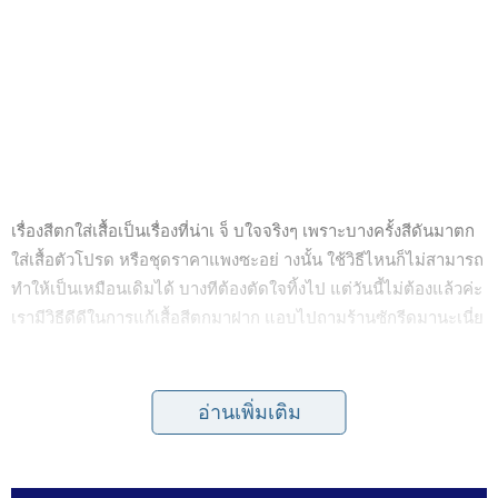
เรื่องสีตกใส่เสื้อเป็นเรื่องที่น่าเ จ็ บใจจริงๆ เพราะบางครั้งสีดันมาตก
ใส่เสื้อตัวโปรด หรือชุดราคาแพงซะอย่ างนั้น ใช้วิธีไหนก็ไม่สามารถ
ทำให้เป็นเหมือนเดิมได้ บางทีต้องตัดใจทิ้งไป แต่วันนี้ไม่ต้องแล้วค่ะ
เรามีวิธีดีดีในการแก้เสื้อสีตกมาฝาก แอบไปถามร้านซักรีดมานะเนี่ย
อ่านเพิ่มเติม