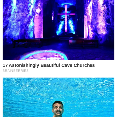
วิธีที่ 4 ก่อนอื่นให้นำเสื้อผ้าตัวที่ตกสีไปต้มในน้ำร้อนก่อน ต้ม
ประมาณ 10 นาที จากนั้นเตรียมกะละมังซักผ้าที่มีน้ำผสมน้ำย าไฮ
เตอร์และน้ำส้มสายชู ลงไปอย่ างละ 1 แก้ว ผสมทุกอย่ างให้เข้ากัน
หลังจากนั้นให้นำเสื้อที่ต้มได้ 10 นาทีแล้ว ลงแช่ในกะละมังที่เตรียม
น้ำย าไว้อีก 10 นาที เมื่อถึงเวลาก็ให้นำแปรงมาขัด สีที่ตกจะค่อยๆ
หลุดร่อนออกไป