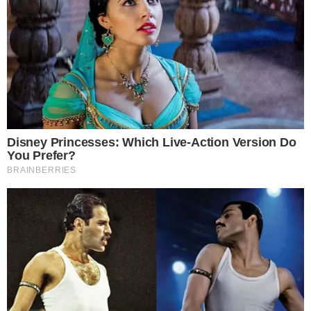
คราวนี้เราก็มี 6 เคล็ดลับแก้เรื่องสีตกไว้ในกำมือแล้ว ต่อจากนี้ถ้ามีสี
ตกใส่เสื้อตัวโปรดของเรา เราก็ไม่ต้องกลัวอีกต่อไป เพราะสามารถ
แก้ไขให้สีที่ตกหลุดออกไป แถมยังได้เสื้อตัวโปรดที่ดูเหมือนใหม่อีก
ด้วย
ขอขอบคุณที่มา postsod