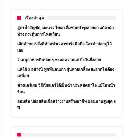
เรื่องล่าสุด
สูตรน้ำอัญชัญ มะนาว โซดา ดื่มช่วยบำรุงสายตา แก้ตาฝ้า
ฟาง กระตุ้นการไหลเวียน
เลิกทำซะ 6 สิ่งที่ห้ามทำเวลาชาร์จมือถือ ใครทำบ่อยดูไว้
เลย
7 เมนูอาหารกินบ่อยๆ ชะลอความแก่ ยิ่งกินยิ่งสวย
แค่ใช้ 2 อย่างนี่ ฟูกที่นอนเก่า ฝุ่นหายเกลี้ยง สะอาดไม่ต้อง
เหนื่อย
ช่างแอร์เผย วิธีเปิดแอร์ได้เย็นฉ่ำ ประหยัดค่าไฟแม้ในหน้า
ร้อน
ออมสิน ปล่อยสินเชื่อสร้างงานสร้างอาชีพ ผ่อนนานสูงสุด 8
ปี