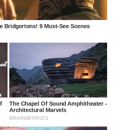
ลขโฉนด” ได้เลย