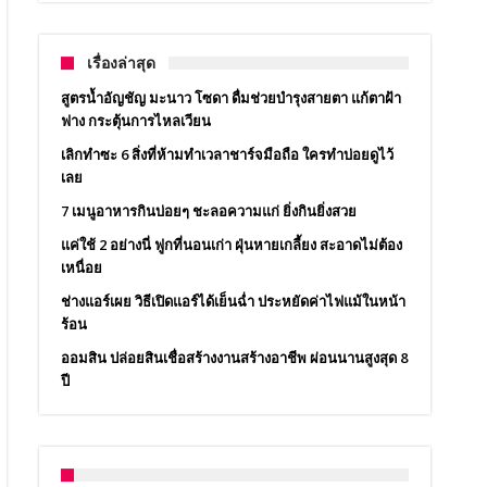
เรื่องล่าสุด
สูตรน้ำอัญชัญ มะนาว โซดา ดื่มช่วยบำรุงสายตา แก้ตาฝ้า
ฟาง กระตุ้นการไหลเวียน
เลิกทำซะ 6 สิ่งที่ห้ามทำเวลาชาร์จมือถือ ใครทำบ่อยดูไว้
เลย
7 เมนูอาหารกินบ่อยๆ ชะลอความแก่ ยิ่งกินยิ่งสวย
แค่ใช้ 2 อย่างนี่ ฟูกที่นอนเก่า ฝุ่นหายเกลี้ยง สะอาดไม่ต้อง
เหนื่อย
ช่างแอร์เผย วิธีเปิดแอร์ได้เย็นฉ่ำ ประหยัดค่าไฟแม้ในหน้า
ร้อน
ออมสิน ปล่อยสินเชื่อสร้างงานสร้างอาชีพ ผ่อนนานสูงสุด 8
ปี