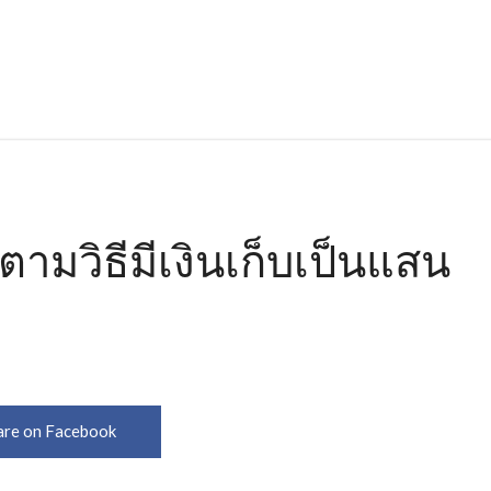
ำตามวิธีมีเงินเก็บเป็นแสน
are on Facebook