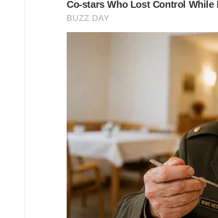
–
เปลี่ยนนิสัยการใช้เงิน
ข้อนี้เป็นการลดค่าใช้จ่ายส่วนอื่น
กาแฟร้านดัง ร้านอาหารอร่อย ร้านคาเฟ่ราคาแพง ลองเปลี่
ประหยัดลง อ ย่ า ลืมสิว่าเป้าหมายของการทาน คือ อิ่มท้อง
–
พกเงินน้อยลง
คำนวนเลยว่า วันๆหนึ่งเราควรใช้เงินเท่าไหร่
บัตรรูดเงินเพิ่ม ก็จะได้เงินเหลือเก็บตามที่หวังไว้แน่นอน
ไม่ได้มีอะไร ย า กเกินไปเลย หากเราคิดอ ย า กจะเก็บเงิน
ใช้เงินอยู่จำนวนหนึ่ง เราก็ยังสามารถให้ตัวเองได้ เพียงแ