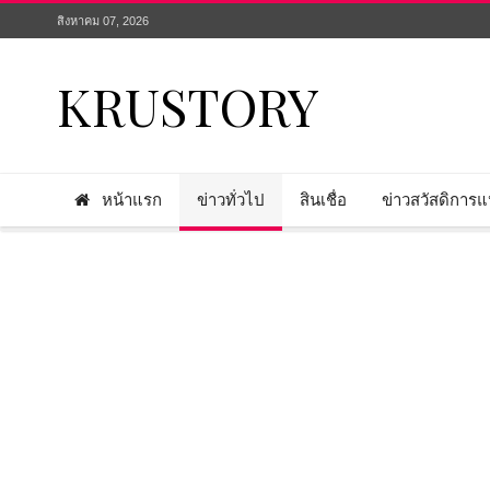
สิงหาคม 07, 2026
KRUSTORY
หน้าแรก
ข่าวทั่วไป
สินเชื่อ
ข่าวสวัสดิการแห