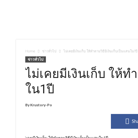
Home
ข่าวทั่วไป
ไม่เคยมีเงินเก็บ ให้ทำตามวิธีมีเงินเก็บเป็นแสนใน1ปี
ข่าวทั่วไป
ไม่เคยมีเงินเก็บ ให้ท
ใน1ปี
By
Krustory-Po
Sh