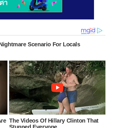
ยู่แล้ว แต่หากเกิดความรู้สึกนี้ขึ้นมา ให้ถามตัวเองดูก่อนว่า สิ่ง
กจะต้องเสียเงินไปกับความอ ย า กเหล่านี้โดยไม่รู้ตัว ซึ่งผลกระทบก็
ป้าหมายให้ชัดเจน ตั้งไว้เลยว่าเราจะเก็บเงินเพื่ออะไรหรือสิ่งใด อ ย่
งินซื้อรถ ฉันจะเก็บเงินซื้อบ้าน ก็จะเป็นแรงผลักดันให้เรามีกำลังใจที่
ี่นอกลู่นอกทาง