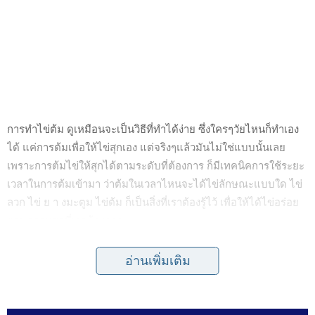
การทำไข่ต้ม ดูเหมือนจะเป็นวิธีที่ทำได้ง่าย ซึ่งใครๆวัยไหนก็ทำเอง
ได้ แค่การต้มเพื่อให้ไข่สุกเอง แต่จริงๆแล้วมันไม่ใช่แบบนั้นเลย
เพราะการต้มไข่ให้สุกได้ตามระดับที่ต้องการ ก็มีเทคนิคการใช้ระยะ
เวลาในการต้มเข้ามา ว่าต้มในเวลาไหนจะได้ไข่ลักษณะแบบใด ไข่
ลวก ไข่ ย า งมะตูม ไข่ต้ม ก็เป็นสิ่งที่เราต้องรู้ไว้ เพื่อให้ได้ไข่อร่อย
ตามความสุกที่เราต้องการ
อ่านเพิ่มเติม