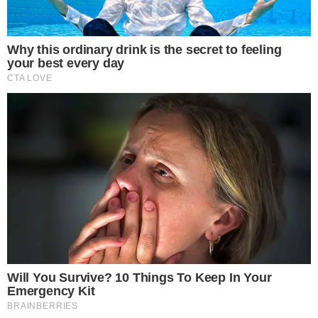
การเลือกไข่
อ ย่ า งแรกเลย ต้องเริ่มจากการเลือกไข่ที่จะนำมาต้ม
เราจะเลือกใช้ไข่เก่า เพื่อที่ไข่จะออกมาเป็นฟองสวย แต่หากเลี่ยงไม่
ได้ต้องใช้ไข่ใหม่ ก็ให้นำไปตากแดดไว้ก่อน 60 นาที แล้วค่อยนำมา
ต้ม การเตรียมน้ำต้มก็ให้ใส่เกลือลงไป 1 ช้อนชา หรือปรับเปลี่ยนได้
ตามจำนวนไข่ที่จะต้ม
วิธีการเลือกไข่
ว่าเป็นไข่ใหม่หรือไข่เก่า ให้ลองนำไข่หนึ่งในจำนวน
ที่ซื้อมา ลองเอามาตอกใส่ในจานแบนๆ ถ้าเป็นไข่ใหม่ ไข่แดงจะนูน
กลมขึ้นมาเห็นได้อ ย่ า งชัดเจน แต่หากเป็นไข่เก่า ไข่แดงก็จะแบน