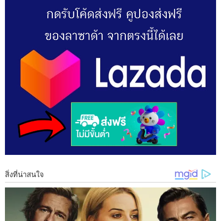
แต่ยังมีอีกสิ่งหนึ่ง ที่ทำให้การทานไข่ต้มมีอะไรมากกว่าการต้มไข่ให้
สุก นั่นคือ เมื่อต้มไข่สุกแล้ว จะทำอ ย่ า งไรถึงจะปอกเปลือกให้ไข่ดู
น่าทาน เป็นฟอง เนื้อไม่ติดเปลือก เวลานำไปประกอบอาหารต่อก็จะ