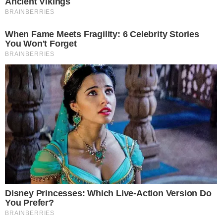
เติมน้ำตาลทรายลงไปคนให้น้ำตาลละลายทั้งหมด ตามด้วยขิงที่ซอย
ไว้ แล้วก็เติมน้ำปลาตามลงไปได้เลย แค่นี้ก็จะได้น้ำปลาพริกแสน
อร่อยไว่ทานกับไข่ต้มแล้ว