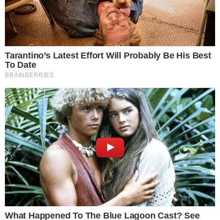
ถ้าพูดถึงผักหวาน เราก็จะนึกถึงแกงก่อนเลย ว่าด้วยแกงใส่ปลาย่ า ง
เป็นเมนูที่แสนอร่อย หรือแกงใส่ไข่มดแดง ที่จะมาตามฤดูการ และ
พื้นภูมิภาค นอกจากนี้ก็ยังนำไปผัดใส่ไข่ หรือผัดน้ำมันหอย ไว้รับ
ประทานกับข้าวสวยร้อนๆก็อร่อยถูกปาก แต่หากอย า กได้เมนู
สำหรับลดน้ำหนัก ทานเป็นเมนูเย็น ก็สามารถเอามาลวกจิ้มน้ำพริก
ก็ได้