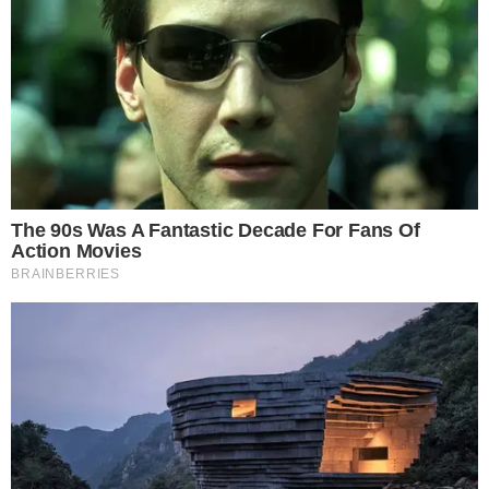
ต้องแยกให้ออกก่อนนะคะระหว่างไหลบัว กับสายบัว เพราะหลายคน
ยังเข้าใจกันผิดว่าเป็นชนิดเดียวกัน ไหลบัว คือ ด อ ก อ่อนของต้นด อ
ก บัวหลวงที่ยังไม่โผล่พ้นน้ำ แต่สายบัวนั้น คือ ส่วนของก้านด อ ก
ของสาย รสชาติของไหลบัวจะมีความมัน และให้รสสัมผัสที่กรอบ จึง
นิยมที่จะนำมาทานเป็นผักเคียงมากกว่าการนำไปทำเป็นอาหาร แต่
บางพื้นที่ก็นำมาทำเป็นอาหารมากกว่า เช่น นำไปแกง นำไปผัด เอา
ไปทำส้มตำก็อร่อยเหมือนกัน
5 หัวปลี