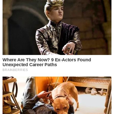
ต้องหารับประทานกันในหน้าแล้ง เพราะจะให้รสหวาน กรอบอร่อย
แต่หากหารับประทานในหน้าฝนรสชาติจะฝาด ประกอบอาหารได้ไม่
ถูกปากนัก การจะนำผักกุดมาประกอบอาหารนั้น ต้องนำไปลวกก่อน
แล้วตามด้วยการแช่ลงในน้ำเย็น เพื่อให้ผักมีความกรอบ และยังคง
ความสดอยู่ จากนั้นจะนำไปผัด ทำแกง หรือทำเป็นเมนูอื่นๆแล้วแต่
จะรังสรรค์ได้เลย
2 ผักหวาน