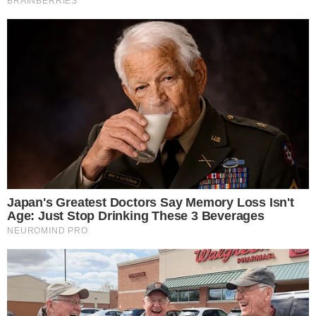
ก็อย่ า งที่รู้กันว่าได้มาจากกล้วย และส่วนใหญ่จะเป็นปลีจากกล้วย
น้ำว้า เพราะจะมีความฝาดที่น้อยกว่ากล้วยชนิดอื่น อีกทั้งยังหาได้
ง่ายกว่า เมื่อได้หัวปลีมาเราก็จะปอกเอาเปลือกท่เป็นสีแดงออกก่อน
แล้วนำส่วนที่เป็นสีขาวด้านในมาประกอบเป็นอาหาร ที่นิยมส่วนใหญ่
จะนำมาทำเป็นแกง ผัด และทานแบบสดเป็นเครื่องเคียงกับน้ำพริก
หรือหลนเต้าเจี้ยว รับรองอร่อยมาก อีกทั้งยังมีสรรพคุณช่วยแก้โ ร ค
ความดัน โลหิตจาง และแก้ร้อนในได้
ผักของไ ท ยนี่แหละดี ทานให้เป็นย า ก็ได้ ทานให้เป็นอาหารเสริม
แร่ธาตุ และวิตามินก็ได้ มีคุณสมบัติเป็นตัวช่วยในการชะลอร่างกาย