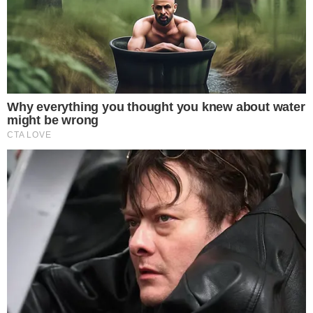
แก้ช้ำใน และทำให้รอยช้ำต่างๆบนร่างกายหายได้เร็วขึ้น
4 ไหลบัว