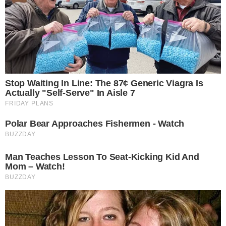
ไม่ให้แก่ก่อนวัย ทำให้ระบบต่างๆในร่างกายสมบูรณ์ไม่สึกหรอง่ายๆ
อีกทั้งยังช่วยบำรุ ง ส ม อง ทำให้ความจำดีขึ้น แบบนี้ใครยังไม่ได้
ลอง ก็หามารับประทานกันเสียตั้งแต่ตอนนี้ ทานบ่อยๆได้ ขอแค่
ปราศจาก ส า ร เค มี ก็พอ
ขอขอบคุณที่มา Postsod