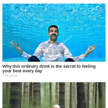
การรับประทานใบบัวบกจะมีหลากหลายเมนูให้เลือกสรรค์ ส่วนมาก
จะนำมาทานเป็นผักเคียงกับน้ำพริก ข น ม จี น ส้มตำ หรือจะนำไป
เป็นส่วนประกอบของแกงก็ได้ ด้วยกลิ่นที่หอมเป็นเอกลักษณ์เฉพาะ
ตัว บวกกับความขมอ่อนๆที่จะช่วยชูรสชาติอาหารให้เด่นชัดยิ่งขึ้น
ผู้คนส่วนใหญ่จึงนำมารับประทานกันแบบสดๆ หรือที่นิยมอีกอย่ า
งคือ ทำให้เป็นเครื่องดื่มเย็นๆ เพื่อคลายความอ่อนเพลีย บำรุงหัวใจ