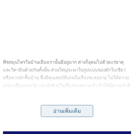
พืชสมุนไพรในบ้านเมืองเรานั้นมีอยู่มาก ต่างก็อุดมไปด้วยแร่ธาตุ
และวิตามินด้วยกันทั้งนั้น ส่วนใหญ่จะมาในรูปแบบของผักใบเขียว
หรือพวกผักพื้นบ้าน ซึ่งมีคุณสมบัติเด่นในเรื่องชะลออายุ ไม่ให้ความ
แก่มาเยือนก่อนวัย และยังช่วยในเรื่องของความจำ ทำให้มีความจำดี
ขึ้น ห่างไกลโ ร ค อัลไซเมอร์ได้ ซึ่งจะอยู่ในผักที่กำลังจะกล่าวดังต่อ
ไปนี้
อ่านเพิ่มเติม