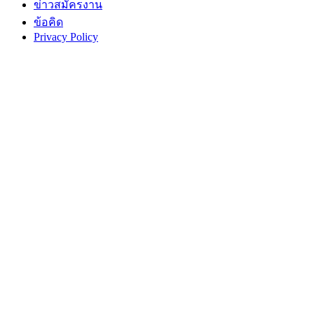
ข่าวสมัครงาน
ข้อคิด
Privacy Policy