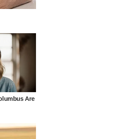
ติได้เลย น้ำส้มสายชูจะช่วยขจัดคราบหมองคล้ำบนผ้า แม้แต่คราบ