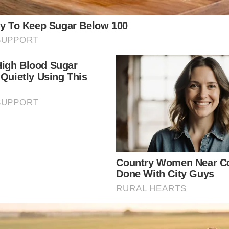
ักมาแช่ส่วนผสมทิ้งไว้ 30 นาที เมื่อครบเวลาก็ทำการซักผ้าตามปก