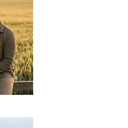
บนเสื้อได้โดยตรง แล้วให้ใช้แปรงซักผ้ามาแปรงตามย้ำลงไปที่