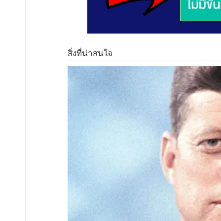
4 พวงมาลัยเอาเป็นด อ กดาวเรืองจำนวน 3 พวง
5 น้ำ ให้ใช้น้ำแดงและน้ำเขียว อย่ างละ 1ขวด รวมถึงน้ำดื
6 เทียนไข 2 เล่ม