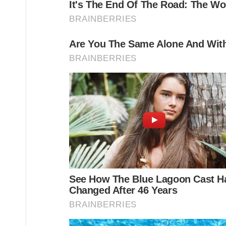
ก่อนอื่นให้จุดธูป 16 ด อ กที่เตรียมไว้ ตั้งจิตแล้วกล่าวนะโ
“ข้าพเจ้า (บอกชื่อนามสกุลให้ชัดเจน) เกิดวันที่ (บอกวันเ
มาเป็นปรระธานและสักขีพย าน ตลอดทั้งอันเชิญเทพเทวาและสิ่ง