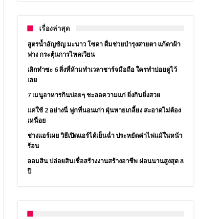
เรื่องล่าสุด
สูตรน้ำอัญชัญ มะนาว โซดา ดื่มช่วยบำรุงสายตา แก้ตาฝ้า
ฟาง กระตุ้นการไหลเวียน
เลิกทำซะ 6 สิ่งที่ห้ามทำเวลาชาร์จมือถือ ใครทำบ่อยดูไว้
เลย
7 เมนูอาหารกินบ่อยๆ ชะลอความแก่ ยิ่งกินยิ่งสวย
แค่ใช้ 2 อย่างนี่ ฟูกที่นอนเก่า ฝุ่นหายเกลี้ยง สะอาดไม่ต้อง
เหนื่อย
ช่างแอร์เผย วิธีเปิดแอร์ได้เย็นฉ่ำ ประหยัดค่าไฟแม้ในหน้า
ร้อน
ออมสิน ปล่อยสินเชื่อสร้างงานสร้างอาชีพ ผ่อนนานสูงสุด 8
ปี