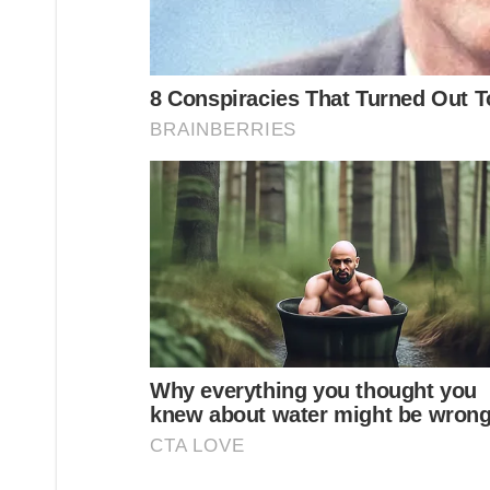
7 สิ่งนี้ลืมไม่ได้เลย คือ ธูป จำนวน 16 ด อ ก
คำกล่าวถอนคำสาบานหรือคำแก้บนมีดังนี้