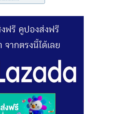
บไว้ในบ้าน ให้ทำการถวายวัดไปเลย เอาไปไว้ที่โบสถ์หรือศาลาจะดี
ร้างบารมีให้กับตนเองได้อีกด้วย
ะสับปะรด 1 ผล แล้วก็ผลไม้อื่นๆให้รวมกันแล้วได้ 5-7 อย่ าง เอาชื่อที่