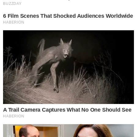
4 กำจัดคราบหนาบนกระเบื้องและฝาผนัง ให้นำน้ำส้มสายชูผสมเบ
กกิ้งโซดาให้เป็นเนื้อเดียวกัน จากนั้นนำไปฉีดพ่นบริเวณที่มีคราบ
หนาหรือรอยฝังลึก แล้วใช้แปรงขัด หรือใช้ผ้าสะอาดถูออกเพียงเล็ก
น้อยก็จะทำให้คราบสกปรกหายไปโดยไม่ต้องออกแรงขัด
5 กำจัดความสกปรกบริเวณขอบหน้าต่าง โดยการนำน้ำส้มสายชู
และเบกกิ้งโซดาผสมให้เข้ากัน แล้วฉีดพ่นไปยังบริเวณขอบหน้าต่าง
ที่สกปรก จากนั้นนำผ้าสะอาดมาเช็ดออก เพียงเท่านี้คราบสกปรกก็
จะหลุดออกไปหมดโดยไม่ทิ้งรอย
6 กำจัดเส้นผมที่พันในอยู่ในที่แปรงผม ก่อนอื่นเลยเราต้องเอา
กรรไกรมาตัดผมที่พันอยู่ให้หมด จากนั้นจึงนำไปแช่ไว้ในน้ำที่ผสมเบ
กกิ้งโซดา ทิ้งไว้ประมาณ 30 นาที แล้วใช้แปรงขัดให้สะอาด
7 กำจัดคราบสกปรกในถังซักผ้า ให้ใช้น้ำส้มสายชูและเบกกิ้งโซดา
เทลงไปในถังซักผ้า แล้วทำขั้นตอนแบบการซักผ้าปกติ โดยไม่ต้องใส่