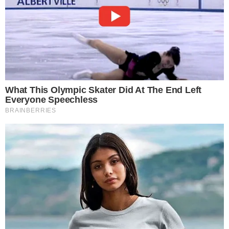
8 กำจัดคราบฝังแน่นในห้องน้ำ ไม่ว่าจะเป็นผนัง ชักโครก พื้นห้องน้ำ
และบริเวณจุดอื่นๆที่มีรอยคราบฝังแน่น ให้นำผงซักฟอกผสมกับเบ
กกิ้งโซดาและน้ำส้มสายชู ผสมให้เข้ากัน จากนั้นใช้ฉีดไปบริเวณ
คราบฝังลึกเหล่านั้น ทิ้งเอาไว้ 20 นาที แล้วนำแปรงมาขัดตามคราบ