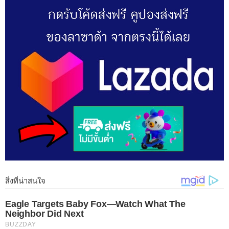
แต่ไม่เป็นไรค่ะ เพราะวันนี้เรามีเคล็ดลับให้การทำความสะอาดบ้าน
เป็นเรื่องสนุกได้ โดยไม่ทิ้งร่องรอยคราบสกปรกไว้ให้เป็นเรื่องป ว ด
หัวอีกต่อไป
เคล็ดลับการทำความสะอาดที่ยิ่งกว่าสะอาด
1 กำจัดรอยไหม้ ไม่ว่าจะเป็นรอยไหม้ที่หม้อ กระทะ หรือหน้าเตารีด
เราสามารถทำความสะอาดได้อย่ างง่ายดายด้วยการ ใช้น้ำส้มสายชู
ผสมกับเบกกิ้งโซดาขัดเบาๆบนพื้นผิวที่เป็นคราบสนิม พื้นผิวนั้นก็จะ
กลับมาเงาวับดูเหมือนใหม่