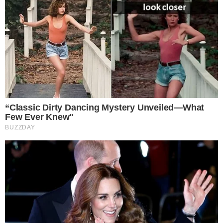
น้ำส้มสายชู เบกกิ้งโซดา น้ำย าทำความสะอาดและน้ำเปล่ามาผสม
ให้เข้ากัน แล้วฉีดไปตรงเบาะที่นั่งจากนั้นใช้แปรงขัดให้สะอาด แล้ว
ใช้ผ้าสะอาดมาเช็ดออก เท่านี้เบาะที่นั่งก็จะสะอาดปราศจากรอยฝุ่น
สกปรกหนาๆที่ติดบนเบาะมาในตอนแรก
3 กำจัดขวดแก้วหรือแจกันให้สะอาดเหมือนใหม่ โดยการนำเกลือ
สบู่ น้ำอุ่น นำมาผสมให้เข้ากัน แล้วนำไปฉีดขวดแก้ว บานกระจก
หรือแจกัน ก็จะสามารถทำให้สะอาดใสวับในพริบตา