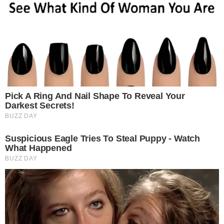
2 สบู่ก็เอามาใช้ได้เหมือนกันเพราะว่าสบู่นั้นเป็นตัวช่วยขจัดคราบ
น้ำมัน สิ่งสกปรกต่าง ๆ ได้ดีเลย คราบมันต่าง ๆ ก็หายไปได้เพียงเอา
สบู่มาละลายน้ำอุ่นแล้วนำไปถูพื้นเท่านี้เองบ้านเราก็จะเงาวับฝุ่นไม่
จับง่ายแล้ว
3 เกลือก็ใช้ดีไม่แพ้กันช่วยขจัดคราบมันได้ เพียงโรยลงไปในถังน้ำ
สำหรับใช้ถูบ้านเลย แล้วก็ค่อยไปถูบ้านแบบปกติจะทำให้คราบมัน