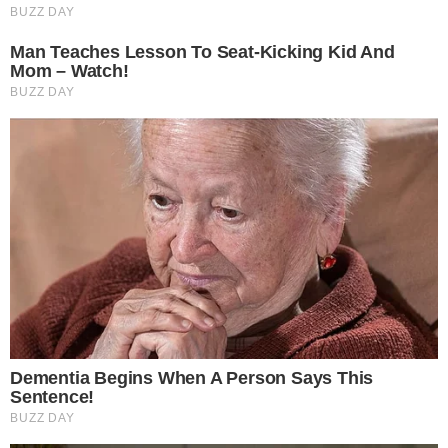
5 รอยขีดข่วนจัดการได้ด้วย “นมจืด” เวลาที่มีรอยเล็ก ๆ ลบไม่ค่อย
ออกลองเอานมจืดมาหยอดลงไปที่ตรงเป็นรอยนั้นแล้วพักไว้ 2 นาที
จากนั้นเอาผ้าชุบน้ำมาเช็ดทำความสะอาด หรือถูปกติเลยจะทำให้
รอยนั้นจางลงไปได้
6 ใช้น้ำย าปรับผ้านุ่มมาช่วยถูพื้นจะเป็นตัวที่เพิ่มความหอมให้กับ
บ้านได้ โดยก่อนจะถูก็เอาไปผสมกับน้ำเปล่าก่อน จะช่วยทำให้ฝุ่นนั้น
หลุดไปได้ง่ายและพื้นเงาสวยอีกด้วย
เป็นอย่ างไรบ้างไอเดียเล็ก ๆ สำหรับงานบ้าน อย ากให้ทุกท่านนำไป
ใช้กันดูแล้วพื้นของเราจะสะอาดกว่าที่เคยแน่นอน ฝุ่นจะไม่มาเกาะ
บ่อยอีกแล้ว
เรียบเรียงโดย krustory