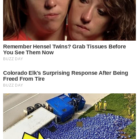
ฝุ่นต่าง ๆ ถูกจัดการไปอย่ างง่ายดาย
4 หากอย ากจะถูพื้นแล้วแห้งเร็วให้ใช้น้ำอุ่น อุณหภูมิ 40 องศาโดย
ประมาณจากนั้นก็เอามาผสมให้เข้ากันกับน้ำย าถูพื้นปกติเลย ซึ่งทำ
แบบนี้จะทำให้พื้นที่เราถูแห้งเร็วกว่าการใช้น้ำเย็น เพราะอัตราการ
ระเหยของเหลวนั้นจะสูงกว่านั่นเอง