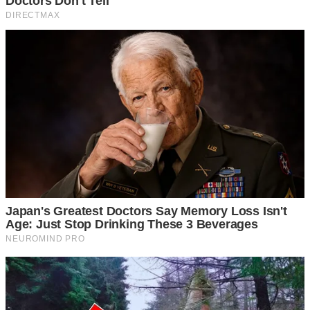
3 ปรุงรสได้ตามใจชอบ อาจจะใส่น้ำตาลทรายเพิ่มลงไปเล็กน้อย
พอให้รสชาติดี อ ย่ า ใส่มากจนเกินไปจะไม่เป็นผลดีต่อร่างกาย
คนให้เข้ากันก็นำมาดื่มได้เลย หรือจะรอให้อุ่นก่อนก็ได้