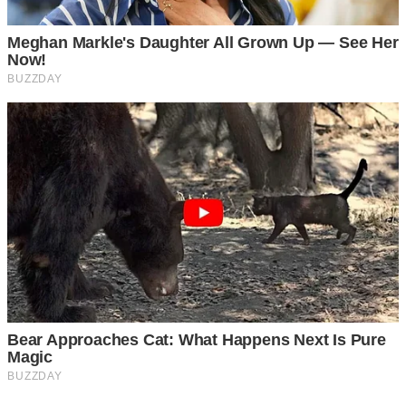
สูตรเครื่องดื่มล ด ไ ข มั น