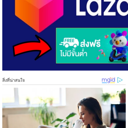
วิธีการทำน้ำสามเกลอ
1 ให้เรานำกระเจี๊ยบ พุทราจี น และมะตูมแห้ง ในปริมาณที่เท่า
กัน ล้างให้สะอาดก่อนนำไปต้ม เมื่อเตรียมส่วนผสมเรียบร้อย
แล้ว ก็ให้นำไปต้มกับน้ำปริมาณ 3 ลิตร