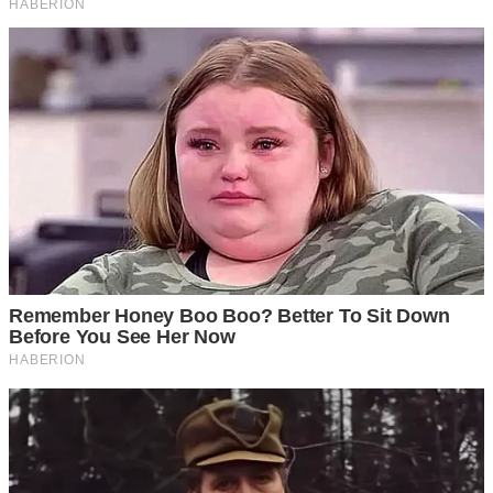
2 ถ้วย ต้มจนกว่าจะได้น้ำที่มีส่วนผสมของขิง เมื่อต้มได้ที่แล้ว ก็
นำมากรองด้วยผ้าขาวบาง สามารถดื่มได้วันละ 3 เวลา เพื่อเพิ่ม
ความสดชื่นให้กับร่างกาย และทำให้มีแรงมากขึ้น อีกทั้ง
เป็นการป้องกันร่างกายให้ห่างไกลจากหวัดได้
ด้วยสูตรเครื่องดื่มสมุนไพรต่างๆเหล่านี้ สามารถทำได้เองไม่ย า
ก จะทำเก็บไว้เพื่อดื่มก็ได้ แต่ก็ไม่ควรทำไว้มากจนเกินไป การ
เสียเวลาเพื่อทำใหม่ๆ จะได้รสชาติ และประโยชน์ที่ดีกว่ามาก
ทุกเครื่องดื่มสมุนไพร สามารถเติมน้ำตาลเพื่อเพิ่มรสชาติให้
ถูกปากได้ แต่ไม่ควรเติมมากจนเกินไป เพราะจะเป็นผลเสียต่อ
ร่างกายมากกว่า ดื่มเป็นประจำทุกวัน จะให้ผลดีต่อร่างกายที่คุณ
คาดไม่ถึง
ขอขอบคุณที่มา Postsod