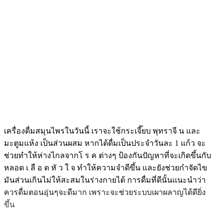
เครื่องดื่มสมุนไพรในวันนี้ เราจะใช้กระเจี๊ยบ พุทราจี น และ
มะตูมแห้ง เป็นส่วนผสม หากได้ดื่มเป็นประจำวันละ 1 แก้ว จะ
ช่วยทำให้ห่างไกลจากโ ร ค ต่างๆ ป้องกันปัญหาที่จะเกิดขึ้นกับ
หลอด เ ลื อ ด หั ว ใ จ ทำให้ความจำดีขึ้น และยังช่วยกำจัดไข
มันส่วนเกินไม่ให้สะสมในร่างกายได้ การดื่มที่ดีนั้นแนะนำว่า
ควรดื่มตอนอุ่นๆจะดีมาก เพราะจะช่วยระบบเผาผลาญได้ดียิ่ง
ขึ้น