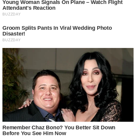
กระเจี๊ยบแดง
ใช้กลีบเลี้ยงหรือกลีบรองด อ ก สีม่วงแดง นำมา
ตากให้แห้ง แล้วนำมาบดให้เป็นผง ตักส่วนผสม 1 ช้อนชา ลงใน
น้ำร้อน 1 แก้ว คนให้เข้ากัน กรองด้วยผ้าขาวบางเพื่อเอาตะกอน
ออก แล้วนำมาดื่มได้เลย
กระเพรา
ใช้ใบกระเพราจำนวน 1 กำมือ ต้มลงในน้ำเดือดให้น้ำ
ในใบกระเพราออกมาผสมกับน้ำ เมื่อได้น้ำกระเพราที่เข้าที่
ดีแล้ว ก็พักทิ้งไว้ให้เย็น จากนั้นก็นำผ้าขาวบางมากรอง นำมา
ดื่มแทนน้ำเปล่าได้ตลอดวัน
ด อ ก เก๊กฮวย
นำด อ กเก๊กฮวย 1 หยิบมือ มาต้มในน้ำสะอาด 3
แก้ว ต้มให้เดือดใช้เวลาพอประมาณจนกว่าจะได้น้ำ ด อ ก
เก๊กฮวยที่เข้มข้นกำลังดีพอดื่ม จากนั้นก็นำน้ำที่ได้มากรองกับผ้า
ขาวบาง เพื่อเอาพวกกาก และเศษของด อ กเก๊กฮวยออก ใช้ดื่ม
ได้ตลอดทั้งวัน สามารถใส่น้ำตาลเติมลงไปได้ แต่ไม่ควรมากนัก